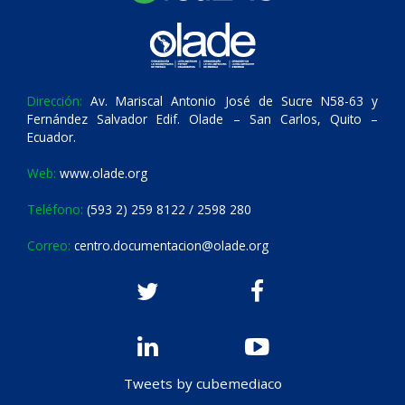
Dirección:
Av. Mariscal Antonio José de Sucre N58-63 y
Fernández Salvador Edif. Olade – San Carlos, Quito –
Ecuador.
Web:
www.olade.org
Teléfono:
(593 2) 259 8122 / 2598 280
Correo:
centro.documentacion@olade.org
Tweets by cubemediaco