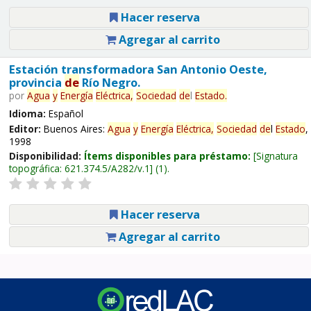
Hacer reserva
Agregar al carrito
Estación transformadora San Antonio Oeste,
provincia
de
Río Negro.
por
Agua
y
Energía
Eléctrica,
Sociedad
de
l
Estado
.
Idioma:
Español
Editor:
Buenos Aires:
Agua
y
Energía
Eléctrica,
Sociedad
de
l
Estado
,
1998
Disponibilidad:
Ítems disponibles para préstamo:
Signatura
topográfica:
621.374.5/A282/v.1
(1).
Hacer reserva
Agregar al carrito