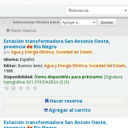
|
|
Seleccionar títulos para:
Hacer reserva
Estación transformadora San Antonio Oeste,
provincia
de
Río Negro
por
Agua
y
Energía
Eléctrica,
Sociedad
de
l
Estado
.
Idioma:
Español
Editor:
Buenos Aires:
Agua
y
Energía
Eléctrica,
Sociedad
de
l
Estado
,
1988
Disponibilidad:
Ítems disponibles para préstamo:
Signatura
topográfica:
621.374.5/A282/v.2
(3).
Hacer reserva
Agregar al carrito
Estación transformadora San Antoni Oeste,
provincia
de
Río Negro