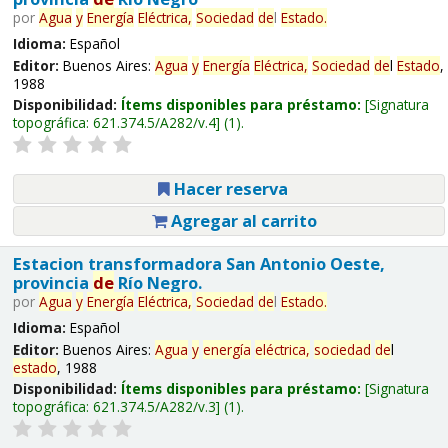
por
Agua
y
Energía
Eléctrica,
Sociedad
de
l
Estado
.
Idioma:
Español
Editor:
Buenos Aires:
Agua
y
Energía
Eléctrica,
Sociedad
de
l
Estado
,
1988
Disponibilidad:
Ítems disponibles para préstamo:
Signatura
topográfica:
621.374.5/A282/v.4
(1).
Hacer reserva
Agregar al carrito
Estacion transformadora San Antonio Oeste,
provincia
de
Río Negro.
por
Agua
y
Energía
Eléctrica,
Sociedad
de
l
Estado
.
Idioma:
Español
Editor:
Buenos Aires:
Agua
y
energía
eléctrica,
sociedad
de
l
estado
, 1988
Disponibilidad:
Ítems disponibles para préstamo:
Signatura
topográfica:
621.374.5/A282/v.3
(1).