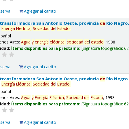
eserva
Agregar al carrito
 transformadora San Antonio Oeste, provincia
de
Río Negro
y
Energía
Eléctrica,
Sociedad
de
l
Estado
.
spañol
enos Aires:
Agua
y
energía
eléctrica,
sociedad
de
l
estado
, 1988
lidad:
Ítems disponibles para préstamo:
Signatura topográfica:
62
eserva
Agregar al carrito
 transformadora San Antonio Oeste, provincia
de
Río Negro
y
Energía
Eléctrica,
Sociedad
de
l
Estado
.
spañol
enos Aires:
Agua
y
Energía
Eléctrica,
Sociedad
de
l
Estado
, 1998
lidad:
Ítems disponibles para préstamo:
Signatura topográfica:
62
eserva
Agregar al carrito