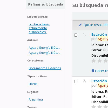
Refinar su búsqueda
Su búsqueda re
Disponibilidad
Limitar a ítems
Quitar resaltad
actualmente
disponibles.
1.
Estación
por
Agua
Autores
Idioma:
E
Agua y Energía Eléct...
Editor:
Bu
Agua y Energía Eléct...
Disponibi
Colecciones
Documentos Externos
Hacer r
Tipos de ítem
2.
Estación
Libros
por
Agua
Idioma:
E
Lugares
Editor:
Bu
Argentina
Disponibi
Temas