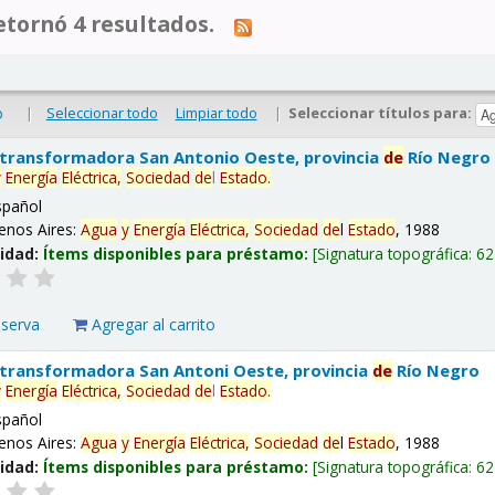
tornó 4 resultados.
|
Seleccionar todo
Limpiar todo
|
Seleccionar títulos para:
o
 transformadora San Antonio Oeste, provincia
de
Río Negro
y
Energía
Eléctrica,
Sociedad
de
l
Estado
.
spañol
enos Aires:
Agua
y
Energía
Eléctrica,
Sociedad
de
l
Estado
, 1988
lidad:
Ítems disponibles para préstamo:
Signatura topográfica:
62
eserva
Agregar al carrito
 transformadora San Antoni Oeste, provincia
de
Río Negro
y
Energía
Eléctrica,
Sociedad
de
l
Estado
.
spañol
enos Aires:
Agua
y
Energía
Eléctrica,
Sociedad
de
l
Estado
, 1988
lidad:
Ítems disponibles para préstamo:
Signatura topográfica:
62