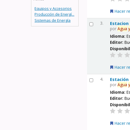
Equipos y Accesorios
Hacer r
Producción de Energí...
Sistemas de Energía
3.
Estacion
por
Agua
Idioma:
E
Editor:
Bu
Disponibi
Hacer r
4.
Estación
por
Agua
Idioma:
E
Editor:
Bu
Disponibi
Hacer r