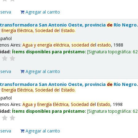
eserva
Agregar al carrito
 transformadora San Antonio Oeste, provincia
de
Río Negro
y
Energía
Eléctrica,
Sociedad
de
l
Estado
.
spañol
enos Aires:
Agua
y
energía
eléctrica,
sociedad
de
l
estado
, 1988
lidad:
Ítems disponibles para préstamo:
Signatura topográfica:
62
eserva
Agregar al carrito
 transformadora San Antonio Oeste, provincia
de
Río Negro
y
Energía
Eléctrica,
Sociedad
de
l
Estado
.
spañol
enos Aires:
Agua
y
Energía
Eléctrica,
Sociedad
de
l
Estado
, 1998
lidad:
Ítems disponibles para préstamo:
Signatura topográfica:
62
eserva
Agregar al carrito