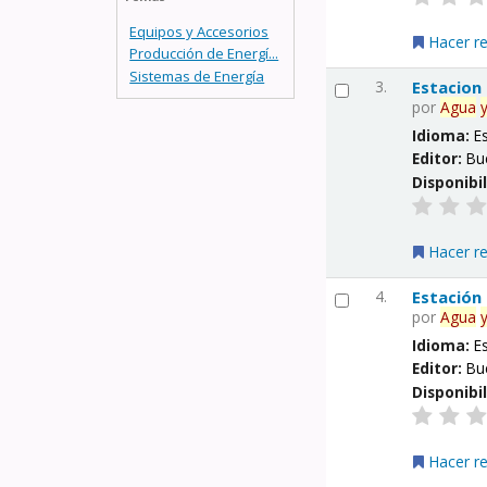
Equipos y Accesorios
Hacer r
Producción de Energí...
Sistemas de Energía
3.
Estacion
por
Agua
Idioma:
E
Editor:
Bu
Disponibi
Hacer r
4.
Estación
por
Agua
Idioma:
E
Editor:
Bu
Disponibi
Hacer r