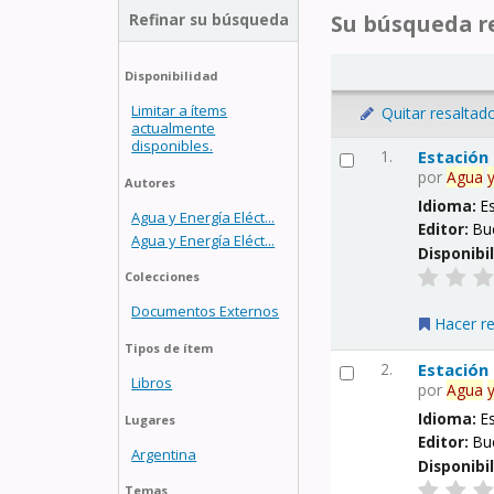
Refinar su búsqueda
Su búsqueda re
Disponibilidad
Limitar a ítems
Quitar resaltad
actualmente
disponibles.
1.
Estación
por
Agua
Autores
Idioma:
E
Agua y Energía Eléct...
Editor:
Bu
Agua y Energía Eléct...
Disponibi
Colecciones
Documentos Externos
Hacer r
Tipos de ítem
2.
Estación
Libros
por
Agua
Idioma:
E
Lugares
Editor:
Bu
Argentina
Disponibi
Temas