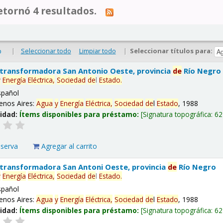
tornó 4 resultados.
|
Seleccionar todo
Limpiar todo
|
Seleccionar títulos para:
o
 transformadora San Antonio Oeste, provincia
de
Río Negro
y
Energía
Eléctrica,
Sociedad
de
l
Estado
.
spañol
enos Aires:
Agua
y
Energía
Eléctrica,
Sociedad
de
l
Estado
, 1988
lidad:
Ítems disponibles para préstamo:
Signatura topográfica:
62
eserva
Agregar al carrito
 transformadora San Antoni Oeste, provincia
de
Río Negro
y
Energía
Eléctrica,
Sociedad
de
l
Estado
.
spañol
enos Aires:
Agua
y
Energía
Eléctrica,
Sociedad
de
l
Estado
, 1988
lidad:
Ítems disponibles para préstamo:
Signatura topográfica:
62