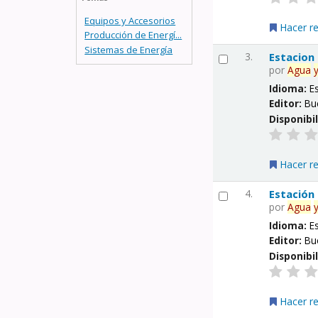
Equipos y Accesorios
Hacer r
Producción de Energí...
Sistemas de Energía
3.
Estacion
por
Agua
Idioma:
E
Editor:
Bu
Disponibi
Hacer r
4.
Estación
por
Agua
Idioma:
E
Editor:
Bu
Disponibi
Hacer r