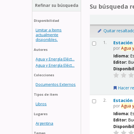
Refinar su búsqueda
Su búsqueda re
Disponibilidad
Limitar a ítems
Quitar resaltad
actualmente
disponibles.
1.
Estación
por
Agua
Autores
Idioma:
E
Agua y Energía Eléct...
Editor:
Bu
Agua y Energía Eléct...
Disponibi
Colecciones
Documentos Externos
Hacer r
Tipos de ítem
2.
Estación
Libros
por
Agua
Idioma:
E
Lugares
Editor:
Bu
Argentina
Disponibi
Temas