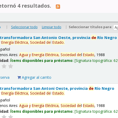
tornó 4 resultados.
|
Seleccionar todo
Limpiar todo
|
Seleccionar títulos para:
o
 transformadora San Antonio Oeste, provincia
de
Río Negro
y
Energía
Eléctrica,
Sociedad
de
l
Estado
.
spañol
enos Aires:
Agua
y
Energía
Eléctrica,
Sociedad
de
l
Estado
, 1988
lidad:
Ítems disponibles para préstamo:
Signatura topográfica:
62
eserva
Agregar al carrito
 transformadora San Antoni Oeste, provincia
de
Río Negro
y
Energía
Eléctrica,
Sociedad
de
l
Estado
.
spañol
enos Aires:
Agua
y
Energía
Eléctrica,
Sociedad
de
l
Estado
, 1988
lidad:
Ítems disponibles para préstamo:
Signatura topográfica:
62