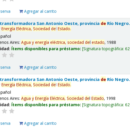
eserva
Agregar al carrito
 transformadora San Antonio Oeste, provincia
de
Río Negro
y
Energía
Eléctrica,
Sociedad
de
l
Estado
.
spañol
enos Aires:
Agua
y
energía
eléctrica,
sociedad
de
l
estado
, 1988
lidad:
Ítems disponibles para préstamo:
Signatura topográfica:
62
eserva
Agregar al carrito
 transformadora San Antonio Oeste, provincia
de
Río Negro
y
Energía
Eléctrica,
Sociedad
de
l
Estado
.
spañol
enos Aires:
Agua
y
Energía
Eléctrica,
Sociedad
de
l
Estado
, 1998
lidad:
Ítems disponibles para préstamo:
Signatura topográfica:
62
eserva
Agregar al carrito