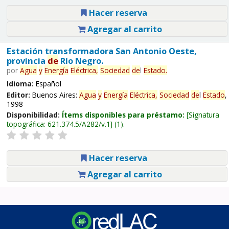
Hacer reserva
Agregar al carrito
Estación transformadora San Antonio Oeste,
provincia
de
Río Negro.
por
Agua
y
Energía
Eléctrica,
Sociedad
de
l
Estado
.
Idioma:
Español
Editor:
Buenos Aires:
Agua
y
Energía
Eléctrica,
Sociedad
de
l
Estado
,
1998
Disponibilidad:
Ítems disponibles para préstamo:
Signatura
topográfica:
621.374.5/A282/v.1
(1).
Hacer reserva
Agregar al carrito