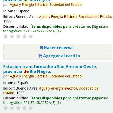
por
Agua
y
Energía
Eléctrica,
Sociedad
de
l
Estado
.
Idioma:
Español
Editor:
Buenos Aires:
Agua
y
Energía
Eléctrica,
Sociedad
de
l
Estado
,
1988
Disponibilidad:
Ítems disponibles para préstamo:
Signatura
topográfica:
621.374.5/A282/v.4
(1).
Hacer reserva
Agregar al carrito
Estacion transformadora San Antonio Oeste,
provincia
de
Río Negro.
por
Agua
y
Energía
Eléctrica,
Sociedad
de
l
Estado
.
Idioma:
Español
Editor:
Buenos Aires:
Agua
y
energía
eléctrica,
sociedad
de
l
estado
, 1988
Disponibilidad:
Ítems disponibles para préstamo:
Signatura
topográfica:
621.374.5/A282/v.3
(1).