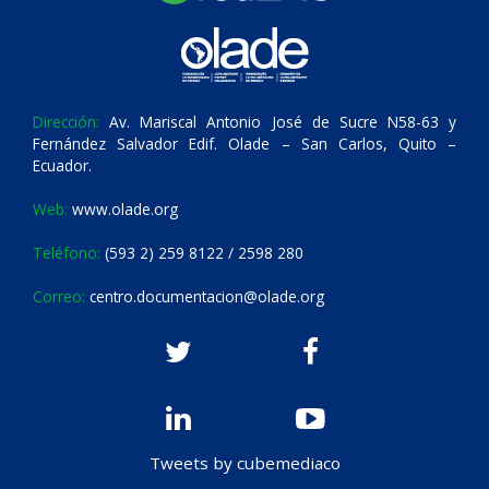
Dirección:
Av. Mariscal Antonio José de Sucre N58-63 y
Fernández Salvador Edif. Olade – San Carlos, Quito –
Ecuador.
Web:
www.olade.org
Teléfono:
(593 2) 259 8122 / 2598 280
Correo:
centro.documentacion@olade.org
Tweets by cubemediaco