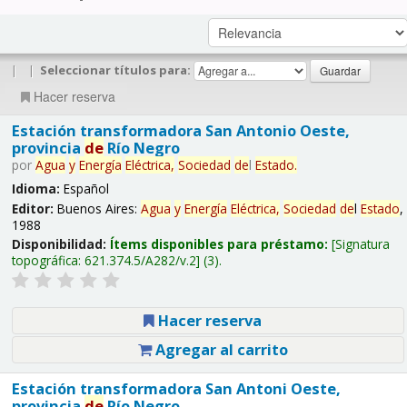
|
|
Seleccionar títulos para:
Hacer reserva
Estación transformadora San Antonio Oeste,
provincia
de
Río Negro
por
Agua
y
Energía
Eléctrica,
Sociedad
de
l
Estado
.
Idioma:
Español
Editor:
Buenos Aires:
Agua
y
Energía
Eléctrica,
Sociedad
de
l
Estado
,
1988
Disponibilidad:
Ítems disponibles para préstamo:
Signatura
topográfica:
621.374.5/A282/v.2
(3).
Hacer reserva
Agregar al carrito
Estación transformadora San Antoni Oeste,
provincia
de
Río Negro