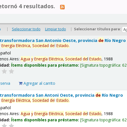
tornó 4 resultados.
|
Seleccionar todo
Limpiar todo
|
Seleccionar títulos para:
o
 transformadora San Antonio Oeste, provincia
de
Río Negro
y
Energía
Eléctrica,
Sociedad
de
l
Estado
.
spañol
enos Aires:
Agua
y
Energía
Eléctrica,
Sociedad
de
l
Estado
, 1988
lidad:
Ítems disponibles para préstamo:
Signatura topográfica:
62
eserva
Agregar al carrito
 transformadora San Antoni Oeste, provincia
de
Río Negro
y
Energía
Eléctrica,
Sociedad
de
l
Estado
.
spañol
enos Aires:
Agua
y
Energía
Eléctrica,
Sociedad
de
l
Estado
, 1988
lidad:
Ítems disponibles para préstamo:
Signatura topográfica:
62