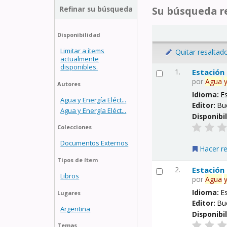
Refinar su búsqueda
Su búsqueda re
Disponibilidad
Limitar a ítems
Quitar resaltad
actualmente
disponibles.
1.
Estación
por
Agua
Autores
Idioma:
E
Agua y Energía Eléct...
Editor:
Bu
Agua y Energía Eléct...
Disponibi
Colecciones
Documentos Externos
Hacer r
Tipos de ítem
2.
Estación
Libros
por
Agua
Idioma:
E
Lugares
Editor:
Bu
Argentina
Disponibi
Temas