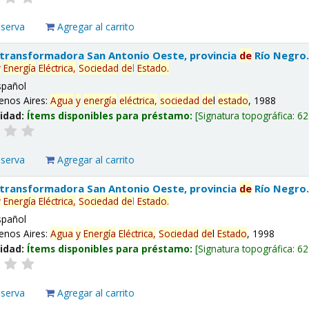
eserva
Agregar al carrito
 transformadora San Antonio Oeste, provincia
de
Río Negro
y
Energía
Eléctrica,
Sociedad
de
l
Estado
.
spañol
enos Aires:
Agua
y
energía
eléctrica,
sociedad
de
l
estado
, 1988
lidad:
Ítems disponibles para préstamo:
Signatura topográfica:
62
eserva
Agregar al carrito
 transformadora San Antonio Oeste, provincia
de
Río Negro
y
Energía
Eléctrica,
Sociedad
de
l
Estado
.
spañol
enos Aires:
Agua
y
Energía
Eléctrica,
Sociedad
de
l
Estado
, 1998
lidad:
Ítems disponibles para préstamo:
Signatura topográfica:
62
eserva
Agregar al carrito