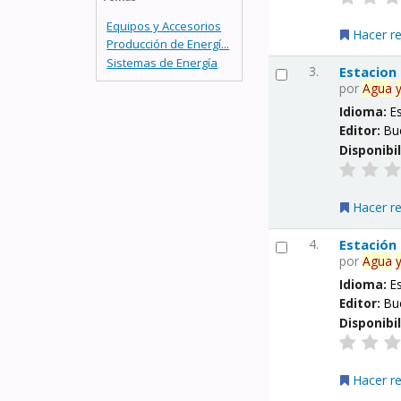
Equipos y Accesorios
Hacer r
Producción de Energí...
Sistemas de Energía
3.
Estacion
por
Agua
Idioma:
E
Editor:
Bu
Disponibi
Hacer r
4.
Estación
por
Agua
Idioma:
E
Editor:
Bu
Disponibi
Hacer r