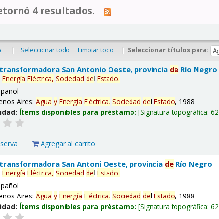
tornó 4 resultados.
|
Seleccionar todo
Limpiar todo
|
Seleccionar títulos para:
o
 transformadora San Antonio Oeste, provincia
de
Río Negro
y
Energía
Eléctrica,
Sociedad
de
l
Estado
.
spañol
enos Aires:
Agua
y
Energía
Eléctrica,
Sociedad
de
l
Estado
, 1988
lidad:
Ítems disponibles para préstamo:
Signatura topográfica:
62
eserva
Agregar al carrito
 transformadora San Antoni Oeste, provincia
de
Río Negro
y
Energía
Eléctrica,
Sociedad
de
l
Estado
.
spañol
enos Aires:
Agua
y
Energía
Eléctrica,
Sociedad
de
l
Estado
, 1988
lidad:
Ítems disponibles para préstamo:
Signatura topográfica:
62