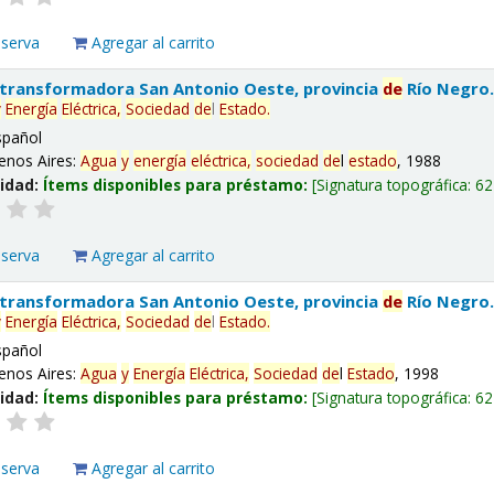
eserva
Agregar al carrito
 transformadora San Antonio Oeste, provincia
de
Río Negro
y
Energía
Eléctrica,
Sociedad
de
l
Estado
.
spañol
enos Aires:
Agua
y
energía
eléctrica,
sociedad
de
l
estado
, 1988
lidad:
Ítems disponibles para préstamo:
Signatura topográfica:
62
eserva
Agregar al carrito
 transformadora San Antonio Oeste, provincia
de
Río Negro
y
Energía
Eléctrica,
Sociedad
de
l
Estado
.
spañol
enos Aires:
Agua
y
Energía
Eléctrica,
Sociedad
de
l
Estado
, 1998
lidad:
Ítems disponibles para préstamo:
Signatura topográfica:
62
eserva
Agregar al carrito