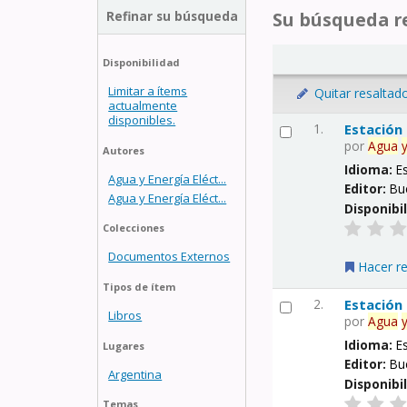
Refinar su búsqueda
Su búsqueda re
Disponibilidad
Limitar a ítems
Quitar resaltad
actualmente
disponibles.
1.
Estación
por
Agua
Autores
Idioma:
E
Agua y Energía Eléct...
Editor:
Bu
Agua y Energía Eléct...
Disponibi
Colecciones
Documentos Externos
Hacer r
Tipos de ítem
2.
Estación
Libros
por
Agua
Idioma:
E
Lugares
Editor:
Bu
Argentina
Disponibi
Temas