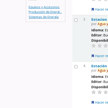
Equipos y Accesorios
Hacer r
Producción de Energí...
Sistemas de Energía
3.
Estacion
por
Agua
Idioma:
E
Editor:
Bu
Disponibi
Hacer r
4.
Estación
por
Agua
Idioma:
E
Editor:
Bu
Disponibi
Hacer r