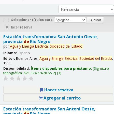
|
|
Seleccionar títulos para:
Hacer reserva
Estación transformadora San Antonio Oeste,
provincia
de
Río Negro
por
Agua
y
Energía
Eléctrica,
Sociedad
de
l
Estado
.
Idioma:
Español
Editor:
Buenos Aires:
Agua
y
Energía
Eléctrica,
Sociedad
de
l
Estado
,
1988
Disponibilidad:
Ítems disponibles para préstamo:
Signatura
topográfica:
621.374.5/A282/v.2
(3).
Hacer reserva
Agregar al carrito
Estación transformadora San Antoni Oeste,
provincia
de
Río Negro