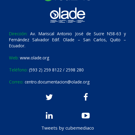
Dirección:
Av. Mariscal Antonio José de Sucre N58-63 y
Fernández Salvador Edif. Olade – San Carlos, Quito –
Ecuador.
Web:
www.olade.org
Teléfono:
(593 2) 259 8122 / 2598 280
Correo:
centro.documentacion@olade.org
Tweets by cubemediaco