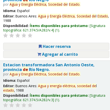
por
Agua
y
Energía
Eléctrica,
Sociedad
de
l
Estado
.
Idioma:
Español
Editor:
Buenos Aires:
Agua
y
Energía
Eléctrica,
Sociedad
de
l
Estado
,
1988
Disponibilidad:
Ítems disponibles para préstamo:
Signatura
topográfica:
621.374.5/A282/v.4
(1).
Hacer reserva
Agregar al carrito
Estacion transformadora San Antonio Oeste,
provincia
de
Río Negro.
por
Agua
y
Energía
Eléctrica,
Sociedad
de
l
Estado
.
Idioma:
Español
Editor:
Buenos Aires:
Agua
y
energía
eléctrica,
sociedad
de
l
estado
, 1988
Disponibilidad:
Ítems disponibles para préstamo:
Signatura
topográfica:
621.374.5/A282/v.3
(1).