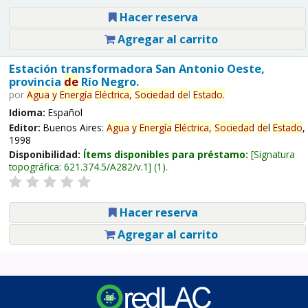
Hacer reserva
Agregar al carrito
Estación transformadora San Antonio Oeste,
provincia
de
Río Negro.
por
Agua
y
Energía
Eléctrica,
Sociedad
de
l
Estado
.
Idioma:
Español
Editor:
Buenos Aires:
Agua
y
Energía
Eléctrica,
Sociedad
de
l
Estado
,
1998
Disponibilidad:
Ítems disponibles para préstamo:
Signatura
topográfica:
621.374.5/A282/v.1
(1).
Hacer reserva
Agregar al carrito