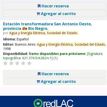
Hacer reserva
Agregar al carrito
Estación transformadora San Antonio Oeste,
provincia
de
Río Negro.
por
Agua
y
Energía
Eléctrica,
Sociedad
de
l
Estado
.
Idioma:
Español
Editor:
Buenos Aires:
Agua
y
Energía
Eléctrica,
Sociedad
de
l
Estado
,
1998
Disponibilidad:
Ítems disponibles para préstamo:
Signatura
topográfica:
621.374.5/A282/v.1
(1).
Hacer reserva
Agregar al carrito