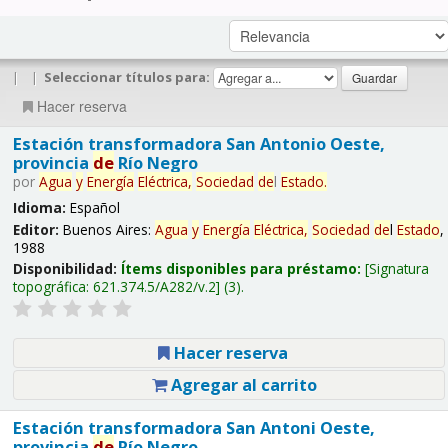
|
|
Seleccionar títulos para:
Hacer reserva
Estación transformadora San Antonio Oeste,
provincia
de
Río Negro
por
Agua
y
Energía
Eléctrica,
Sociedad
de
l
Estado
.
Idioma:
Español
Editor:
Buenos Aires:
Agua
y
Energía
Eléctrica,
Sociedad
de
l
Estado
,
1988
Disponibilidad:
Ítems disponibles para préstamo:
Signatura
topográfica:
621.374.5/A282/v.2
(3).
Hacer reserva
Agregar al carrito
Estación transformadora San Antoni Oeste,
provincia
de
Río Negro