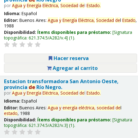
por
Agua
y
Energía
Eléctrica,
Sociedad
de
l
Estado
.
Idioma:
Español
Editor:
Buenos Aires:
Agua
y
Energía
Eléctrica,
Sociedad
de
l
Estado
,
1988
Disponibilidad:
Ítems disponibles para préstamo:
Signatura
topográfica:
621.374.5/A282/v.4
(1).
Hacer reserva
Agregar al carrito
Estacion transformadora San Antonio Oeste,
provincia
de
Río Negro.
por
Agua
y
Energía
Eléctrica,
Sociedad
de
l
Estado
.
Idioma:
Español
Editor:
Buenos Aires:
Agua
y
energía
eléctrica,
sociedad
de
l
estado
, 1988
Disponibilidad:
Ítems disponibles para préstamo:
Signatura
topográfica:
621.374.5/A282/v.3
(1).