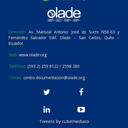
Dirección:
Av. Mariscal Antonio José de Sucre N58-63 y
Fernández Salvador Edif. Olade – San Carlos, Quito –
Ecuador.
Web:
www.olade.org
Teléfono:
(593 2) 259 8122 / 2598 280
Correo:
centro.documentacion@olade.org
Tweets by cubemediaco