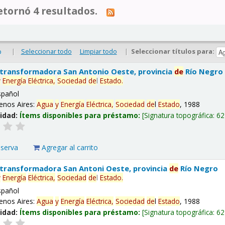
tornó 4 resultados.
|
Seleccionar todo
Limpiar todo
|
Seleccionar títulos para:
o
 transformadora San Antonio Oeste, provincia
de
Río Negro
y
Energía
Eléctrica,
Sociedad
de
l
Estado
.
spañol
enos Aires:
Agua
y
Energía
Eléctrica,
Sociedad
de
l
Estado
, 1988
lidad:
Ítems disponibles para préstamo:
Signatura topográfica:
62
eserva
Agregar al carrito
 transformadora San Antoni Oeste, provincia
de
Río Negro
y
Energía
Eléctrica,
Sociedad
de
l
Estado
.
spañol
enos Aires:
Agua
y
Energía
Eléctrica,
Sociedad
de
l
Estado
, 1988
lidad:
Ítems disponibles para préstamo:
Signatura topográfica:
62