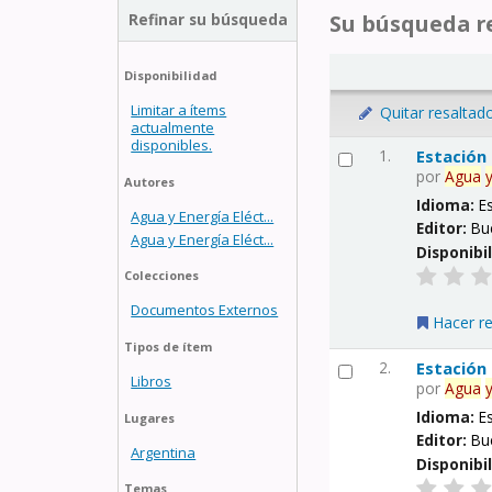
Refinar su búsqueda
Su búsqueda re
Disponibilidad
Limitar a ítems
Quitar resaltad
actualmente
disponibles.
1.
Estación
por
Agua
Autores
Idioma:
E
Agua y Energía Eléct...
Editor:
Bu
Agua y Energía Eléct...
Disponibi
Colecciones
Documentos Externos
Hacer r
Tipos de ítem
2.
Estación
Libros
por
Agua
Idioma:
E
Lugares
Editor:
Bu
Argentina
Disponibi
Temas