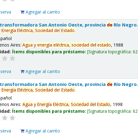
eserva
Agregar al carrito
 transformadora San Antonio Oeste, provincia
de
Río Negro
y
Energía
Eléctrica,
Sociedad
de
l
Estado
.
spañol
enos Aires:
Agua
y
energía
eléctrica,
sociedad
de
l
estado
, 1988
lidad:
Ítems disponibles para préstamo:
Signatura topográfica:
62
eserva
Agregar al carrito
 transformadora San Antonio Oeste, provincia
de
Río Negro
y
Energía
Eléctrica,
Sociedad
de
l
Estado
.
spañol
enos Aires:
Agua
y
Energía
Eléctrica,
Sociedad
de
l
Estado
, 1998
lidad:
Ítems disponibles para préstamo:
Signatura topográfica:
62
eserva
Agregar al carrito