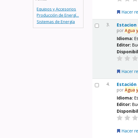
Equipos y Accesorios
Hacer r
Producción de Energí...
Sistemas de Energía
3.
Estacion
por
Agua
Idioma:
E
Editor:
Bu
Disponibi
Hacer r
4.
Estación
por
Agua
Idioma:
E
Editor:
Bu
Disponibi
Hacer r