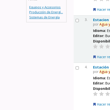
Equipos y Accesorios
Hacer r
Producción de Energí...
Sistemas de Energía
3.
Estacion
por
Agua
Idioma:
E
Editor:
Bu
Disponibi
Hacer r
4.
Estación
por
Agua
Idioma:
E
Editor:
Bu
Disponibi
Hacer r