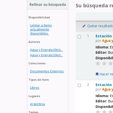
Refinar su búsqueda
Su búsqueda re
Disponibilidad
Limitar a ítems
Quitar resaltad
actualmente
disponibles.
1.
Estación
por
Agua
Autores
Idioma:
E
Agua y Energía Eléct...
Editor:
Bu
Agua y Energía Eléct...
Disponibi
Colecciones
Documentos Externos
Hacer r
Tipos de ítem
2.
Estación
Libros
por
Agua
Idioma:
E
Lugares
Editor:
Bu
Argentina
Disponibi
Temas