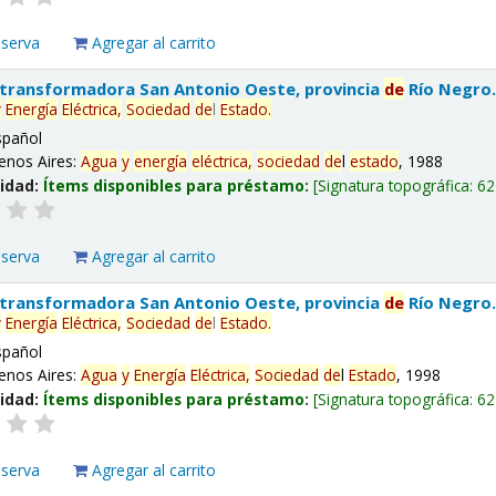
eserva
Agregar al carrito
 transformadora San Antonio Oeste, provincia
de
Río Negro
y
Energía
Eléctrica,
Sociedad
de
l
Estado
.
spañol
enos Aires:
Agua
y
energía
eléctrica,
sociedad
de
l
estado
, 1988
lidad:
Ítems disponibles para préstamo:
Signatura topográfica:
62
eserva
Agregar al carrito
 transformadora San Antonio Oeste, provincia
de
Río Negro
y
Energía
Eléctrica,
Sociedad
de
l
Estado
.
spañol
enos Aires:
Agua
y
Energía
Eléctrica,
Sociedad
de
l
Estado
, 1998
lidad:
Ítems disponibles para préstamo:
Signatura topográfica:
62
eserva
Agregar al carrito