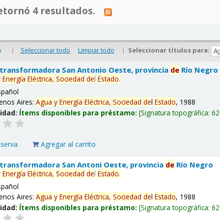
tornó 4 resultados.
|
Seleccionar todo
Limpiar todo
|
Seleccionar títulos para:
o
 transformadora San Antonio Oeste, provincia
de
Río Negro
y
Energía
Eléctrica,
Sociedad
de
l
Estado
.
spañol
enos Aires:
Agua
y
Energía
Eléctrica,
Sociedad
de
l
Estado
, 1988
lidad:
Ítems disponibles para préstamo:
Signatura topográfica:
62
eserva
Agregar al carrito
 transformadora San Antoni Oeste, provincia
de
Río Negro
y
Energía
Eléctrica,
Sociedad
de
l
Estado
.
spañol
enos Aires:
Agua
y
Energía
Eléctrica,
Sociedad
de
l
Estado
, 1988
lidad:
Ítems disponibles para préstamo:
Signatura topográfica:
62