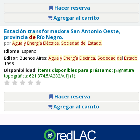
Hacer reserva
Agregar al carrito
Estación transformadora San Antonio Oeste,
provincia
de
Río Negro.
por
Agua
y
Energía
Eléctrica,
Sociedad
de
l
Estado
.
Idioma:
Español
Editor:
Buenos Aires:
Agua
y
Energía
Eléctrica,
Sociedad
de
l
Estado
,
1998
Disponibilidad:
Ítems disponibles para préstamo:
Signatura
topográfica:
621.374.5/A282/v.1
(1).
Hacer reserva
Agregar al carrito