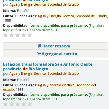
por
Agua
y
Energía
Eléctrica,
Sociedad
de
l
Estado
.
Idioma:
Español
Editor:
Buenos Aires:
Agua
y
Energía
Eléctrica,
Sociedad
de
l
Estado
,
1988
Disponibilidad:
Ítems disponibles para préstamo:
Signatura
topográfica:
621.374.5/A282/v.4
(1).
Hacer reserva
Agregar al carrito
Estacion transformadora San Antonio Oeste,
provincia
de
Río Negro.
por
Agua
y
Energía
Eléctrica,
Sociedad
de
l
Estado
.
Idioma:
Español
Editor:
Buenos Aires:
Agua
y
energía
eléctrica,
sociedad
de
l
estado
, 1988
Disponibilidad:
Ítems disponibles para préstamo:
Signatura
topográfica:
621.374.5/A282/v.3
(1).