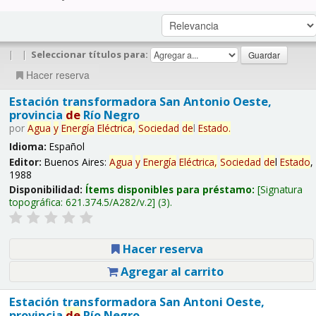
|
|
Seleccionar títulos para:
Hacer reserva
Estación transformadora San Antonio Oeste,
provincia
de
Río Negro
por
Agua
y
Energía
Eléctrica,
Sociedad
de
l
Estado
.
Idioma:
Español
Editor:
Buenos Aires:
Agua
y
Energía
Eléctrica,
Sociedad
de
l
Estado
,
1988
Disponibilidad:
Ítems disponibles para préstamo:
Signatura
topográfica:
621.374.5/A282/v.2
(3).
Hacer reserva
Agregar al carrito
Estación transformadora San Antoni Oeste,
provincia
de
Río Negro