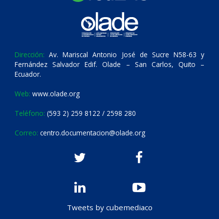
Dirección:
Av. Mariscal Antonio José de Sucre N58-63 y
Fernández Salvador Edif. Olade – San Carlos, Quito –
Ecuador.
Web:
www.olade.org
Teléfono:
(593 2) 259 8122 / 2598 280
Correo:
centro.documentacion@olade.org
Tweets by cubemediaco