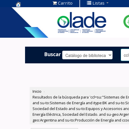
Carrito
Listas
Centro de
Documentación
OLADE -
Buscar
Inicio
›
Resultados de la búsqueda para 'ccl=su:"Sistemas de E
and su-to:Sistemas de Energía and itype:BK and su-to:Si
Sociedad del Estado and su-to:Equipos y Accesorios and
Energía Eléctrica, Sociedad del Estado. and su-geo:Arge
geo:Argentina and su-to:Producción de Energía and cco