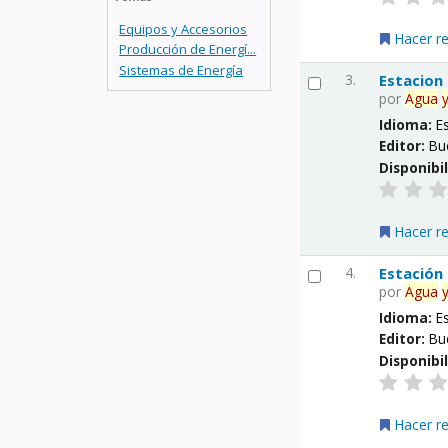
Equipos y Accesorios
Hacer r
Producción de Energí...
Sistemas de Energía
3.
Estacion
por
Agua
Idioma:
E
Editor:
Bu
Disponibi
Hacer r
4.
Estación
por
Agua
Idioma:
E
Editor:
Bu
Disponibi
Hacer r