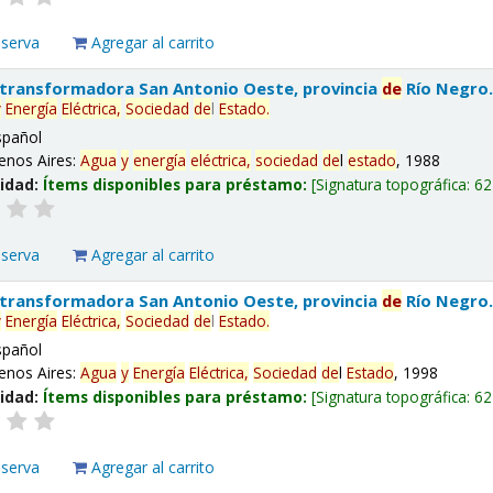
eserva
Agregar al carrito
 transformadora San Antonio Oeste, provincia
de
Río Negro
y
Energía
Eléctrica,
Sociedad
de
l
Estado
.
spañol
enos Aires:
Agua
y
energía
eléctrica,
sociedad
de
l
estado
, 1988
lidad:
Ítems disponibles para préstamo:
Signatura topográfica:
62
eserva
Agregar al carrito
 transformadora San Antonio Oeste, provincia
de
Río Negro
y
Energía
Eléctrica,
Sociedad
de
l
Estado
.
spañol
enos Aires:
Agua
y
Energía
Eléctrica,
Sociedad
de
l
Estado
, 1998
lidad:
Ítems disponibles para préstamo:
Signatura topográfica:
62
eserva
Agregar al carrito