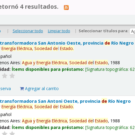
tornó 4 resultados.
|
Seleccionar todo
Limpiar todo
|
Seleccionar títulos para:
o
 transformadora San Antonio Oeste, provincia
de
Río Negro
y
Energía
Eléctrica,
Sociedad
de
l
Estado
.
spañol
enos Aires:
Agua
y
Energía
Eléctrica,
Sociedad
de
l
Estado
, 1988
lidad:
Ítems disponibles para préstamo:
Signatura topográfica:
62
eserva
Agregar al carrito
 transformadora San Antoni Oeste, provincia
de
Río Negro
y
Energía
Eléctrica,
Sociedad
de
l
Estado
.
spañol
enos Aires:
Agua
y
Energía
Eléctrica,
Sociedad
de
l
Estado
, 1988
lidad:
Ítems disponibles para préstamo:
Signatura topográfica:
62