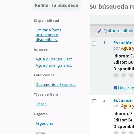
Refinar su búsqueda
Su búsqueda re
Disponibilidad
Limitar a ítems
Quitar resaltad
actualmente
disponibles.
1.
Estación
por
Agua
Autores
Idioma:
E
Agua y Energía Eléct...
Editor:
Bu
Agua y Energía Eléct...
Disponibi
Colecciones
Documentos Externos
Hacer r
Tipos de ítem
2.
Estación
Libros
por
Agua
Idioma:
E
Lugares
Editor:
Bu
Argentina
Disponibi
Temas