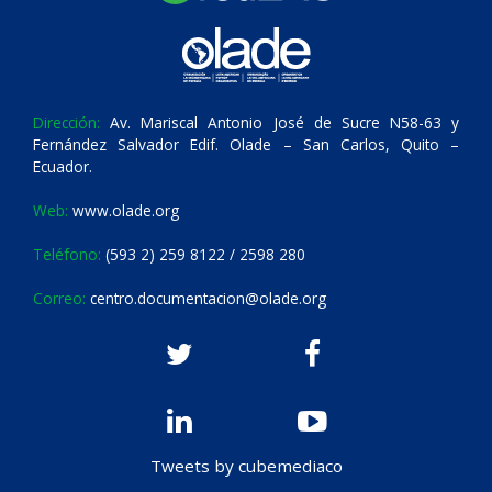
Dirección:
Av. Mariscal Antonio José de Sucre N58-63 y
Fernández Salvador Edif. Olade – San Carlos, Quito –
Ecuador.
Web:
www.olade.org
Teléfono:
(593 2) 259 8122 / 2598 280
Correo:
centro.documentacion@olade.org
Tweets by cubemediaco