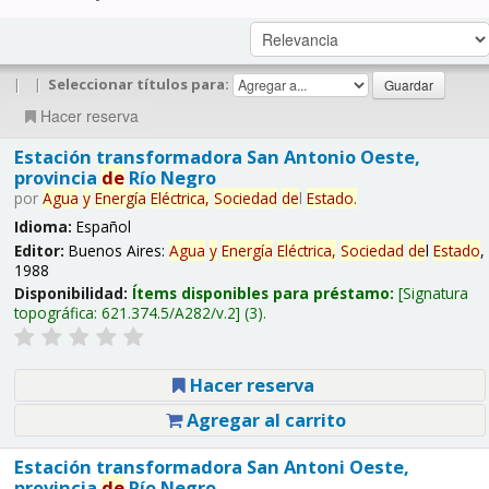
|
|
Seleccionar títulos para:
Hacer reserva
Estación transformadora San Antonio Oeste,
provincia
de
Río Negro
por
Agua
y
Energía
Eléctrica,
Sociedad
de
l
Estado
.
Idioma:
Español
Editor:
Buenos Aires:
Agua
y
Energía
Eléctrica,
Sociedad
de
l
Estado
,
1988
Disponibilidad:
Ítems disponibles para préstamo:
Signatura
topográfica:
621.374.5/A282/v.2
(3).
Hacer reserva
Agregar al carrito
Estación transformadora San Antoni Oeste,
provincia
de
Río Negro