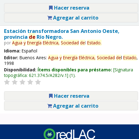
Hacer reserva
Agregar al carrito
Estación transformadora San Antonio Oeste,
provincia
de
Río Negro.
por
Agua
y
Energía
Eléctrica,
Sociedad
de
l
Estado
.
Idioma:
Español
Editor:
Buenos Aires:
Agua
y
Energía
Eléctrica,
Sociedad
de
l
Estado
,
1998
Disponibilidad:
Ítems disponibles para préstamo:
Signatura
topográfica:
621.374.5/A282/v.1
(1).
Hacer reserva
Agregar al carrito