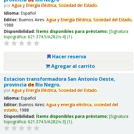
por
Agua
y
Energía
Eléctrica,
Sociedad
de
l
Estado
.
Idioma:
Español
Editor:
Buenos Aires:
Agua
y
Energía
Eléctrica,
Sociedad
de
l
Estado
,
1988
Disponibilidad:
Ítems disponibles para préstamo:
Signatura
topográfica:
621.374.5/A282/v.4
(1).
Hacer reserva
Agregar al carrito
Estacion transformadora San Antonio Oeste,
provincia
de
Río Negro.
por
Agua
y
Energía
Eléctrica,
Sociedad
de
l
Estado
.
Idioma:
Español
Editor:
Buenos Aires:
Agua
y
energía
eléctrica,
sociedad
de
l
estado
, 1988
Disponibilidad:
Ítems disponibles para préstamo:
Signatura
topográfica:
621.374.5/A282/v.3
(1).