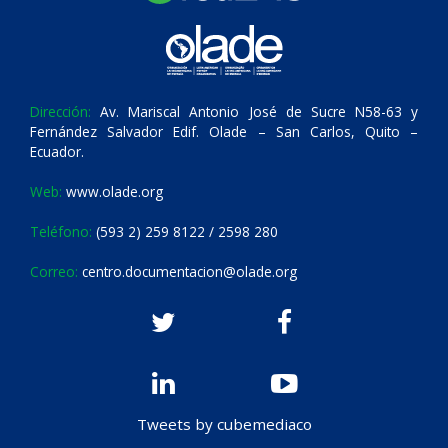
Dirección:
Av. Mariscal Antonio José de Sucre N58-63 y
Fernández Salvador Edif. Olade – San Carlos, Quito –
Ecuador.
Web:
www.olade.org
Teléfono:
(593 2) 259 8122 / 2598 280
Correo:
centro.documentacion@olade.org
Tweets by cubemediaco