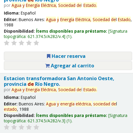
por
Agua
y
Energía
Eléctrica,
Sociedad
de
l
Estado
.
Idioma:
Español
Editor:
Buenos Aires:
Agua
y
Energía
Eléctrica,
Sociedad
de
l
Estado
,
1988
Disponibilidad:
Ítems disponibles para préstamo:
Signatura
topográfica:
621.374.5/A282/v.4
(1).
Hacer reserva
Agregar al carrito
Estacion transformadora San Antonio Oeste,
provincia
de
Río Negro.
por
Agua
y
Energía
Eléctrica,
Sociedad
de
l
Estado
.
Idioma:
Español
Editor:
Buenos Aires:
Agua
y
energía
eléctrica,
sociedad
de
l
estado
, 1988
Disponibilidad:
Ítems disponibles para préstamo:
Signatura
topográfica:
621.374.5/A282/v.3
(1).