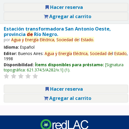
Hacer reserva
Agregar al carrito
Estación transformadora San Antonio Oeste,
provincia
de
Río Negro.
por
Agua
y
Energía
Eléctrica,
Sociedad
de
l
Estado
.
Idioma:
Español
Editor:
Buenos Aires:
Agua
y
Energía
Eléctrica,
Sociedad
de
l
Estado
,
1998
Disponibilidad:
Ítems disponibles para préstamo:
Signatura
topográfica:
621.374.5/A282/v.1
(1).
Hacer reserva
Agregar al carrito