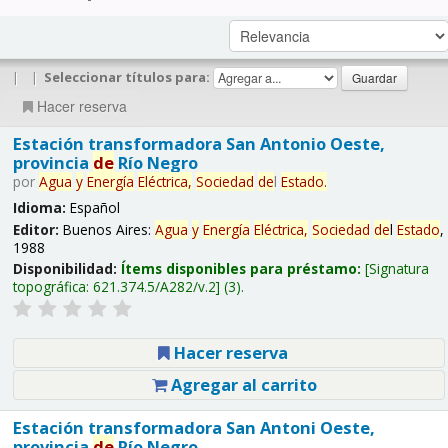
|
|
Seleccionar títulos para:
Hacer reserva
Estación transformadora San Antonio Oeste,
provincia
de
Río Negro
por
Agua
y
Energía
Eléctrica,
Sociedad
de
l
Estado
.
Idioma:
Español
Editor:
Buenos Aires:
Agua
y
Energía
Eléctrica,
Sociedad
de
l
Estado
,
1988
Disponibilidad:
Ítems disponibles para préstamo:
Signatura
topográfica:
621.374.5/A282/v.2
(3).
Hacer reserva
Agregar al carrito
Estación transformadora San Antoni Oeste,
provincia
de
Río Negro