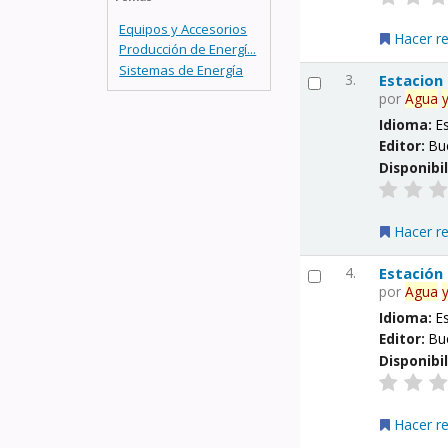
Equipos y Accesorios
Hacer r
Producción de Energí...
Sistemas de Energía
3.
Estacion
por
Agua
Idioma:
E
Editor:
Bu
Disponibi
Hacer r
4.
Estación
por
Agua
Idioma:
E
Editor:
Bu
Disponibi
Hacer r