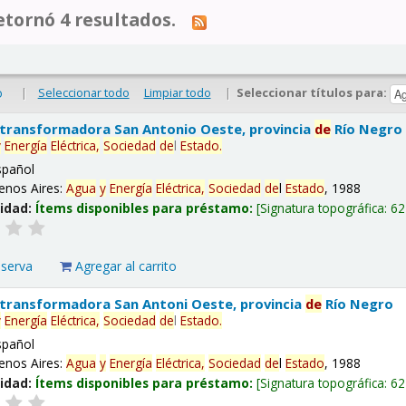
tornó 4 resultados.
|
Seleccionar todo
Limpiar todo
|
Seleccionar títulos para:
o
 transformadora San Antonio Oeste, provincia
de
Río Negro
y
Energía
Eléctrica,
Sociedad
de
l
Estado
.
spañol
enos Aires:
Agua
y
Energía
Eléctrica,
Sociedad
de
l
Estado
, 1988
lidad:
Ítems disponibles para préstamo:
Signatura topográfica:
62
eserva
Agregar al carrito
 transformadora San Antoni Oeste, provincia
de
Río Negro
y
Energía
Eléctrica,
Sociedad
de
l
Estado
.
spañol
enos Aires:
Agua
y
Energía
Eléctrica,
Sociedad
de
l
Estado
, 1988
lidad:
Ítems disponibles para préstamo:
Signatura topográfica:
62