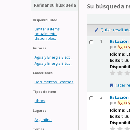
Refinar su búsqueda
Su búsqueda re
Disponibilidad
Limitar a ítems
Quitar resaltad
actualmente
disponibles.
1.
Estación
por
Agua
Autores
Idioma:
E
Agua y Energía Eléct...
Editor:
Bu
Agua y Energía Eléct...
Disponibi
Colecciones
Documentos Externos
Hacer r
Tipos de ítem
2.
Estación
Libros
por
Agua
Idioma:
E
Lugares
Editor:
Bu
Argentina
Disponibi
Temas