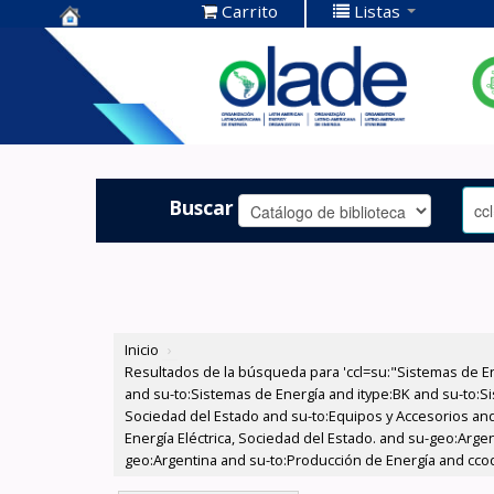
Carrito
Listas
Centro de
Documentación
OLADE -
Buscar
Inicio
›
Resultados de la búsqueda para 'ccl=su:"Sistemas de E
and su-to:Sistemas de Energía and itype:BK and su-to:Si
Sociedad del Estado and su-to:Equipos y Accesorios and
Energía Eléctrica, Sociedad del Estado. and su-geo:Arge
geo:Argentina and su-to:Producción de Energía and cco