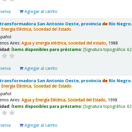
eserva
Agregar al carrito
 transformadora San Antonio Oeste, provincia
de
Río Negro
y
Energía
Eléctrica,
Sociedad
de
l
Estado
.
spañol
enos Aires:
Agua
y
energía
eléctrica,
sociedad
de
l
estado
, 1988
lidad:
Ítems disponibles para préstamo:
Signatura topográfica:
62
eserva
Agregar al carrito
 transformadora San Antonio Oeste, provincia
de
Río Negro
y
Energía
Eléctrica,
Sociedad
de
l
Estado
.
spañol
enos Aires:
Agua
y
Energía
Eléctrica,
Sociedad
de
l
Estado
, 1998
lidad:
Ítems disponibles para préstamo:
Signatura topográfica:
62
eserva
Agregar al carrito