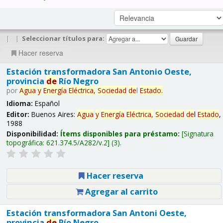
|
|
Seleccionar títulos para:
Hacer reserva
Estación transformadora San Antonio Oeste,
provincia
de
Río Negro
por
Agua
y
Energía
Eléctrica,
Sociedad
de
l
Estado
.
Idioma:
Español
Editor:
Buenos Aires:
Agua
y
Energía
Eléctrica,
Sociedad
de
l
Estado
,
1988
Disponibilidad:
Ítems disponibles para préstamo:
Signatura
topográfica:
621.374.5/A282/v.2
(3).
Hacer reserva
Agregar al carrito
Estación transformadora San Antoni Oeste,
provincia
de
Río Negro