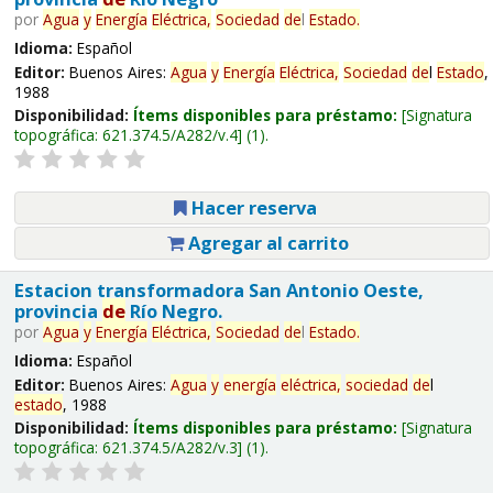
por
Agua
y
Energía
Eléctrica,
Sociedad
de
l
Estado
.
Idioma:
Español
Editor:
Buenos Aires:
Agua
y
Energía
Eléctrica,
Sociedad
de
l
Estado
,
1988
Disponibilidad:
Ítems disponibles para préstamo:
Signatura
topográfica:
621.374.5/A282/v.4
(1).
Hacer reserva
Agregar al carrito
Estacion transformadora San Antonio Oeste,
provincia
de
Río Negro.
por
Agua
y
Energía
Eléctrica,
Sociedad
de
l
Estado
.
Idioma:
Español
Editor:
Buenos Aires:
Agua
y
energía
eléctrica,
sociedad
de
l
estado
, 1988
Disponibilidad:
Ítems disponibles para préstamo:
Signatura
topográfica:
621.374.5/A282/v.3
(1).