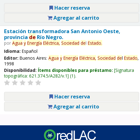
Hacer reserva
Agregar al carrito
Estación transformadora San Antonio Oeste,
provincia
de
Río Negro.
por
Agua
y
Energía
Eléctrica,
Sociedad
de
l
Estado
.
Idioma:
Español
Editor:
Buenos Aires:
Agua
y
Energía
Eléctrica,
Sociedad
de
l
Estado
,
1998
Disponibilidad:
Ítems disponibles para préstamo:
Signatura
topográfica:
621.374.5/A282/v.1
(1).
Hacer reserva
Agregar al carrito