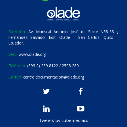
Dirección:
Av. Mariscal Antonio José de Sucre N58-63 y
Fernández Salvador Edif. Olade – San Carlos, Quito –
Ecuador.
Web:
www.olade.org
Teléfono:
(593 2) 259 8122 / 2598 280
Correo:
centro.documentacion@olade.org
Tweets by cubemediaco