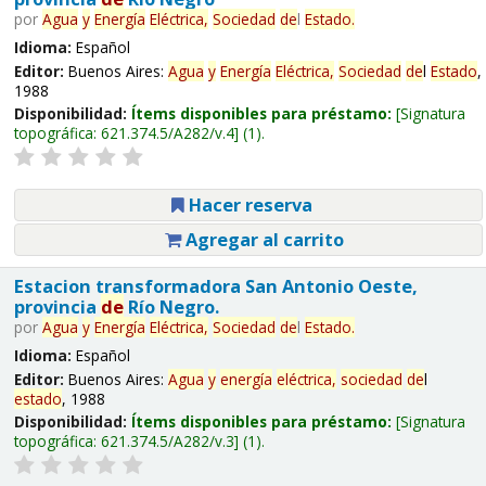
por
Agua
y
Energía
Eléctrica,
Sociedad
de
l
Estado
.
Idioma:
Español
Editor:
Buenos Aires:
Agua
y
Energía
Eléctrica,
Sociedad
de
l
Estado
,
1988
Disponibilidad:
Ítems disponibles para préstamo:
Signatura
topográfica:
621.374.5/A282/v.4
(1).
Hacer reserva
Agregar al carrito
Estacion transformadora San Antonio Oeste,
provincia
de
Río Negro.
por
Agua
y
Energía
Eléctrica,
Sociedad
de
l
Estado
.
Idioma:
Español
Editor:
Buenos Aires:
Agua
y
energía
eléctrica,
sociedad
de
l
estado
, 1988
Disponibilidad:
Ítems disponibles para préstamo:
Signatura
topográfica:
621.374.5/A282/v.3
(1).