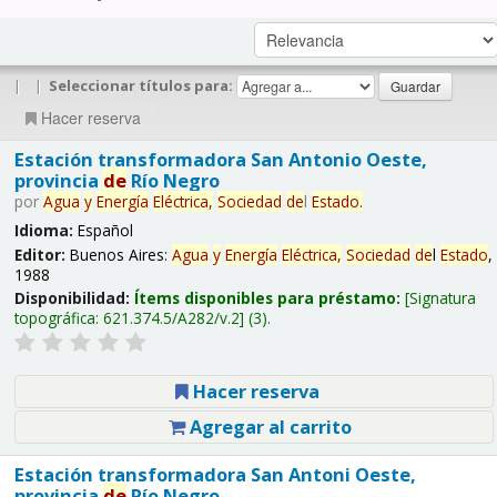
|
|
Seleccionar títulos para:
Hacer reserva
Estación transformadora San Antonio Oeste,
provincia
de
Río Negro
por
Agua
y
Energía
Eléctrica,
Sociedad
de
l
Estado
.
Idioma:
Español
Editor:
Buenos Aires:
Agua
y
Energía
Eléctrica,
Sociedad
de
l
Estado
,
1988
Disponibilidad:
Ítems disponibles para préstamo:
Signatura
topográfica:
621.374.5/A282/v.2
(3).
Hacer reserva
Agregar al carrito
Estación transformadora San Antoni Oeste,
provincia
de
Río Negro