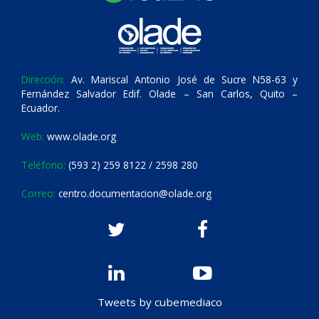
Dirección:
Av. Mariscal Antonio José de Sucre N58-63 y
Fernández Salvador Edif. Olade – San Carlos, Quito –
Ecuador.
Web:
www.olade.org
Teléfono:
(593 2) 259 8122 / 2598 280
Correo:
centro.documentacion@olade.org
Tweets by cubemediaco