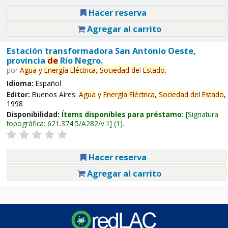
Hacer reserva
Agregar al carrito
Estación transformadora San Antonio Oeste,
provincia
de
Río Negro.
por
Agua
y
Energía
Eléctrica,
Sociedad
de
l
Estado
.
Idioma:
Español
Editor:
Buenos Aires:
Agua
y
Energía
Eléctrica,
Sociedad
de
l
Estado
,
1998
Disponibilidad:
Ítems disponibles para préstamo:
Signatura
topográfica:
621.374.5/A282/v.1
(1).
Hacer reserva
Agregar al carrito