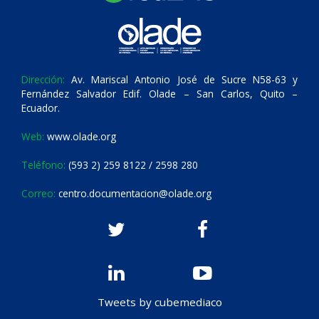
Dirección:
Av. Mariscal Antonio José de Sucre N58-63 y
Fernández Salvador Edif. Olade – San Carlos, Quito –
Ecuador.
Web:
www.olade.org
Teléfono:
(593 2) 259 8122 / 2598 280
Correo:
centro.documentacion@olade.org
Tweets by cubemediaco