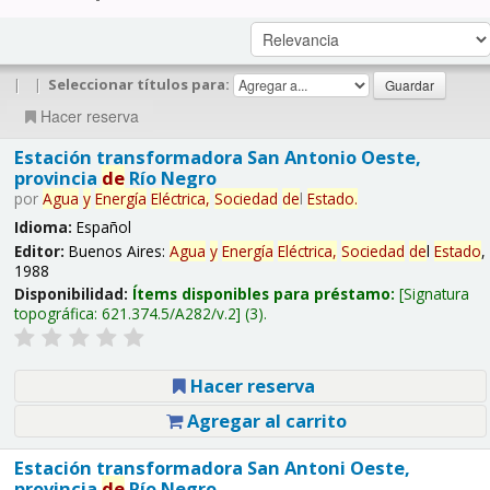
|
|
Seleccionar títulos para:
Hacer reserva
Estación transformadora San Antonio Oeste,
provincia
de
Río Negro
por
Agua
y
Energía
Eléctrica,
Sociedad
de
l
Estado
.
Idioma:
Español
Editor:
Buenos Aires:
Agua
y
Energía
Eléctrica,
Sociedad
de
l
Estado
,
1988
Disponibilidad:
Ítems disponibles para préstamo:
Signatura
topográfica:
621.374.5/A282/v.2
(3).
Hacer reserva
Agregar al carrito
Estación transformadora San Antoni Oeste,
provincia
de
Río Negro