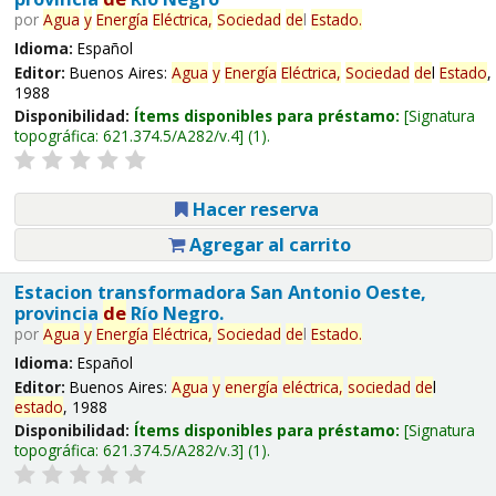
por
Agua
y
Energía
Eléctrica,
Sociedad
de
l
Estado
.
Idioma:
Español
Editor:
Buenos Aires:
Agua
y
Energía
Eléctrica,
Sociedad
de
l
Estado
,
1988
Disponibilidad:
Ítems disponibles para préstamo:
Signatura
topográfica:
621.374.5/A282/v.4
(1).
Hacer reserva
Agregar al carrito
Estacion transformadora San Antonio Oeste,
provincia
de
Río Negro.
por
Agua
y
Energía
Eléctrica,
Sociedad
de
l
Estado
.
Idioma:
Español
Editor:
Buenos Aires:
Agua
y
energía
eléctrica,
sociedad
de
l
estado
, 1988
Disponibilidad:
Ítems disponibles para préstamo:
Signatura
topográfica:
621.374.5/A282/v.3
(1).