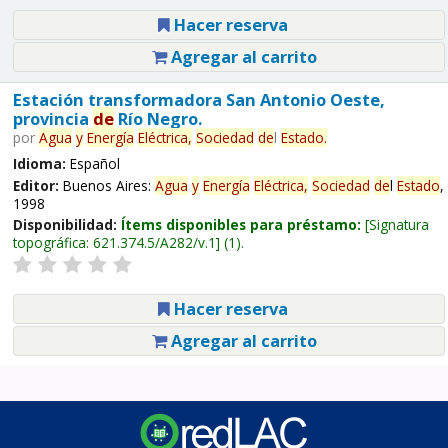
Hacer reserva
Agregar al carrito
Estación transformadora San Antonio Oeste,
provincia
de
Río Negro.
por
Agua
y
Energía
Eléctrica,
Sociedad
de
l
Estado
.
Idioma:
Español
Editor:
Buenos Aires:
Agua
y
Energía
Eléctrica,
Sociedad
de
l
Estado
,
1998
Disponibilidad:
Ítems disponibles para préstamo:
Signatura
topográfica:
621.374.5/A282/v.1
(1).
Hacer reserva
Agregar al carrito