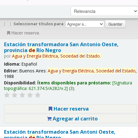
|
|
Seleccionar títulos para:
Hacer reserva
Estación transformadora San Antonio Oeste,
provincia
de
Río Negro
por
Agua
y
Energía
Eléctrica,
Sociedad
de
l
Estado
.
Idioma:
Español
Editor:
Buenos Aires:
Agua
y
Energía
Eléctrica,
Sociedad
de
l
Estado
,
1988
Disponibilidad:
Ítems disponibles para préstamo:
Signatura
topográfica:
621.374.5/A282/v.2
(3).
Hacer reserva
Agregar al carrito
Estación transformadora San Antoni Oeste,
provincia
de
Río Negro