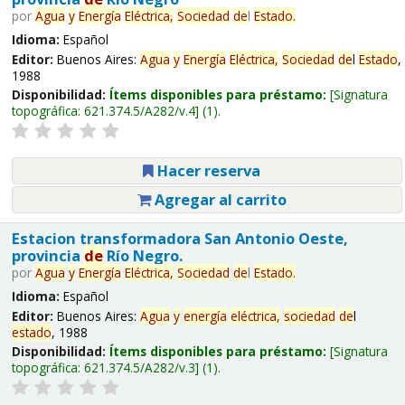
por
Agua
y
Energía
Eléctrica,
Sociedad
de
l
Estado
.
Idioma:
Español
Editor:
Buenos Aires:
Agua
y
Energía
Eléctrica,
Sociedad
de
l
Estado
,
1988
Disponibilidad:
Ítems disponibles para préstamo:
Signatura
topográfica:
621.374.5/A282/v.4
(1).
Hacer reserva
Agregar al carrito
Estacion transformadora San Antonio Oeste,
provincia
de
Río Negro.
por
Agua
y
Energía
Eléctrica,
Sociedad
de
l
Estado
.
Idioma:
Español
Editor:
Buenos Aires:
Agua
y
energía
eléctrica,
sociedad
de
l
estado
, 1988
Disponibilidad:
Ítems disponibles para préstamo:
Signatura
topográfica:
621.374.5/A282/v.3
(1).