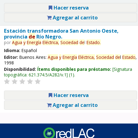
Hacer reserva
Agregar al carrito
Estación transformadora San Antonio Oeste,
provincia
de
Río Negro.
por
Agua
y
Energía
Eléctrica,
Sociedad
de
l
Estado
.
Idioma:
Español
Editor:
Buenos Aires:
Agua
y
Energía
Eléctrica,
Sociedad
de
l
Estado
,
1998
Disponibilidad:
Ítems disponibles para préstamo:
Signatura
topográfica:
621.374.5/A282/v.1
(1).
Hacer reserva
Agregar al carrito