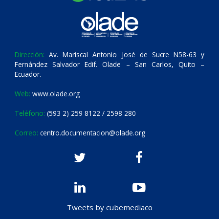
Dirección:
Av. Mariscal Antonio José de Sucre N58-63 y
Fernández Salvador Edif. Olade – San Carlos, Quito –
Ecuador.
Web:
www.olade.org
Teléfono:
(593 2) 259 8122 / 2598 280
Correo:
centro.documentacion@olade.org
Tweets by cubemediaco