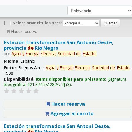
|
|
Seleccionar títulos para:
Hacer reserva
Estación transformadora San Antonio Oeste,
provincia
de
Río Negro
por
Agua
y
Energía
Eléctrica,
Sociedad
de
l
Estado
.
Idioma:
Español
Editor:
Buenos Aires:
Agua
y
Energía
Eléctrica,
Sociedad
de
l
Estado
,
1988
Disponibilidad:
Ítems disponibles para préstamo:
Signatura
topográfica:
621.374.5/A282/v.2
(3).
Hacer reserva
Agregar al carrito
Estación transformadora San Antoni Oeste,
provincia
de
Río Negro