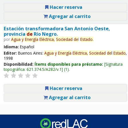
Hacer reserva
Agregar al carrito
Estación transformadora San Antonio Oeste,
provincia
de
Río Negro.
por
Agua
y
Energía
Eléctrica,
Sociedad
de
l
Estado
.
Idioma:
Español
Editor:
Buenos Aires:
Agua
y
Energía
Eléctrica,
Sociedad
de
l
Estado
,
1998
Disponibilidad:
Ítems disponibles para préstamo:
Signatura
topográfica:
621.374.5/A282/v.1
(1).
Hacer reserva
Agregar al carrito