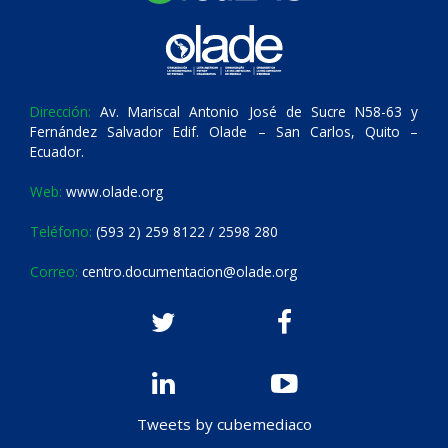
Dirección:
Av. Mariscal Antonio José de Sucre N58-63 y
Fernández Salvador Edif. Olade – San Carlos, Quito –
Ecuador.
Web:
www.olade.org
Teléfono:
(593 2) 259 8122 / 2598 280
Correo:
centro.documentacion@olade.org
Tweets by cubemediaco