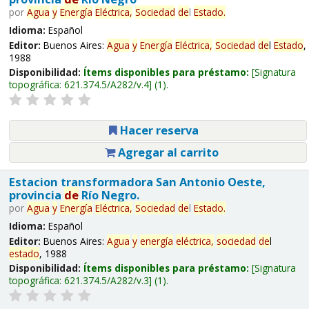
por
Agua
y
Energía
Eléctrica,
Sociedad
de
l
Estado
.
Idioma:
Español
Editor:
Buenos Aires:
Agua
y
Energía
Eléctrica,
Sociedad
de
l
Estado
,
1988
Disponibilidad:
Ítems disponibles para préstamo:
Signatura
topográfica:
621.374.5/A282/v.4
(1).
Hacer reserva
Agregar al carrito
Estacion transformadora San Antonio Oeste,
provincia
de
Río Negro.
por
Agua
y
Energía
Eléctrica,
Sociedad
de
l
Estado
.
Idioma:
Español
Editor:
Buenos Aires:
Agua
y
energía
eléctrica,
sociedad
de
l
estado
, 1988
Disponibilidad:
Ítems disponibles para préstamo:
Signatura
topográfica:
621.374.5/A282/v.3
(1).