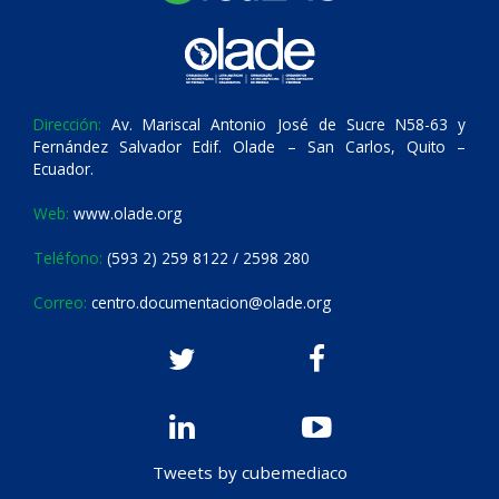
Dirección:
Av. Mariscal Antonio José de Sucre N58-63 y
Fernández Salvador Edif. Olade – San Carlos, Quito –
Ecuador.
Web:
www.olade.org
Teléfono:
(593 2) 259 8122 / 2598 280
Correo:
centro.documentacion@olade.org
Tweets by cubemediaco