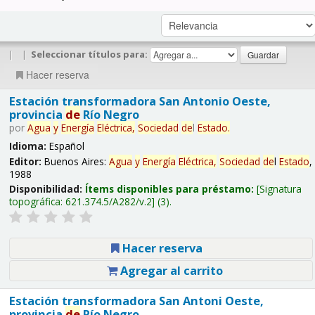
|
|
Seleccionar títulos para:
Hacer reserva
Estación transformadora San Antonio Oeste,
provincia
de
Río Negro
por
Agua
y
Energía
Eléctrica,
Sociedad
de
l
Estado
.
Idioma:
Español
Editor:
Buenos Aires:
Agua
y
Energía
Eléctrica,
Sociedad
de
l
Estado
,
1988
Disponibilidad:
Ítems disponibles para préstamo:
Signatura
topográfica:
621.374.5/A282/v.2
(3).
Hacer reserva
Agregar al carrito
Estación transformadora San Antoni Oeste,
provincia
de
Río Negro