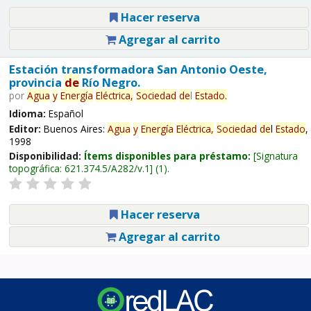
Hacer reserva
Agregar al carrito
Estación transformadora San Antonio Oeste,
provincia
de
Río Negro.
por
Agua
y
Energía
Eléctrica,
Sociedad
de
l
Estado
.
Idioma:
Español
Editor:
Buenos Aires:
Agua
y
Energía
Eléctrica,
Sociedad
de
l
Estado
,
1998
Disponibilidad:
Ítems disponibles para préstamo:
Signatura
topográfica:
621.374.5/A282/v.1
(1).
Hacer reserva
Agregar al carrito