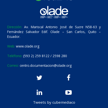
Dirección:
Av. Mariscal Antonio José de Sucre N58-63 y
Fernández Salvador Edif. Olade – San Carlos, Quito –
Ecuador.
Web:
www.olade.org
Teléfono:
(593 2) 259 8122 / 2598 280
Correo:
centro.documentacion@olade.org
Tweets by cubemediaco