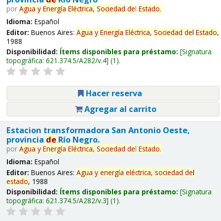
por
Agua
y
Energía
Eléctrica,
Sociedad
de
l
Estado
.
Idioma:
Español
Editor:
Buenos Aires:
Agua
y
Energía
Eléctrica,
Sociedad
de
l
Estado
,
1988
Disponibilidad:
Ítems disponibles para préstamo:
Signatura
topográfica:
621.374.5/A282/v.4
(1).
Hacer reserva
Agregar al carrito
Estacion transformadora San Antonio Oeste,
provincia
de
Río Negro.
por
Agua
y
Energía
Eléctrica,
Sociedad
de
l
Estado
.
Idioma:
Español
Editor:
Buenos Aires:
Agua
y
energía
eléctrica,
sociedad
de
l
estado
, 1988
Disponibilidad:
Ítems disponibles para préstamo:
Signatura
topográfica:
621.374.5/A282/v.3
(1).