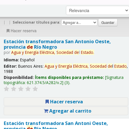
|
|
Seleccionar títulos para:
Hacer reserva
Estación transformadora San Antonio Oeste,
provincia
de
Río Negro
por
Agua
y
Energía
Eléctrica,
Sociedad
de
l
Estado
.
Idioma:
Español
Editor:
Buenos Aires:
Agua
y
Energía
Eléctrica,
Sociedad
de
l
Estado
,
1988
Disponibilidad:
Ítems disponibles para préstamo:
Signatura
topográfica:
621.374.5/A282/v.2
(3).
Hacer reserva
Agregar al carrito
Estación transformadora San Antoni Oeste,
provincia
de
Río Negro