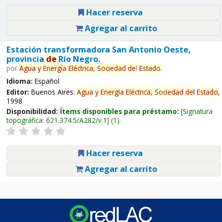
Hacer reserva
Agregar al carrito
Estación transformadora San Antonio Oeste,
provincia
de
Río Negro.
por
Agua
y
Energía
Eléctrica,
Sociedad
de
l
Estado
.
Idioma:
Español
Editor:
Buenos Aires:
Agua
y
Energía
Eléctrica,
Sociedad
de
l
Estado
,
1998
Disponibilidad:
Ítems disponibles para préstamo:
Signatura
topográfica:
621.374.5/A282/v.1
(1).
Hacer reserva
Agregar al carrito