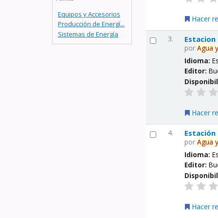
Equipos y Accesorios
Hacer r
Producción de Energí...
Sistemas de Energía
3.
Estacion
por
Agua
Idioma:
E
Editor:
Bu
Disponibi
Hacer r
4.
Estación
por
Agua
Idioma:
E
Editor:
Bu
Disponibi
Hacer r