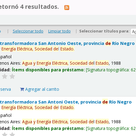
tornó 4 resultados.
|
Seleccionar todo
Limpiar todo
|
Seleccionar títulos para:
o
 transformadora San Antonio Oeste, provincia
de
Río Negro
y
Energía
Eléctrica,
Sociedad
de
l
Estado
.
spañol
enos Aires:
Agua
y
Energía
Eléctrica,
Sociedad
de
l
Estado
, 1988
lidad:
Ítems disponibles para préstamo:
Signatura topográfica:
62
eserva
Agregar al carrito
 transformadora San Antoni Oeste, provincia
de
Río Negro
y
Energía
Eléctrica,
Sociedad
de
l
Estado
.
spañol
enos Aires:
Agua
y
Energía
Eléctrica,
Sociedad
de
l
Estado
, 1988
lidad:
Ítems disponibles para préstamo:
Signatura topográfica:
62