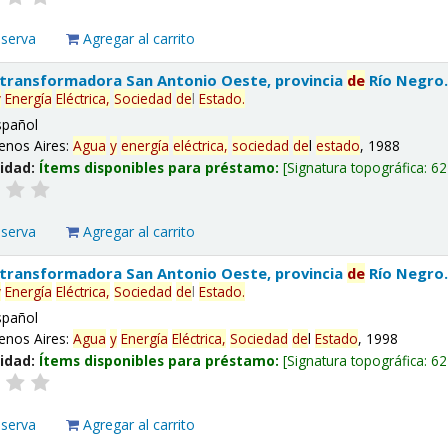
eserva
Agregar al carrito
 transformadora San Antonio Oeste, provincia
de
Río Negro
y
Energía
Eléctrica,
Sociedad
de
l
Estado
.
spañol
enos Aires:
Agua
y
energía
eléctrica,
sociedad
de
l
estado
, 1988
lidad:
Ítems disponibles para préstamo:
Signatura topográfica:
62
eserva
Agregar al carrito
 transformadora San Antonio Oeste, provincia
de
Río Negro
y
Energía
Eléctrica,
Sociedad
de
l
Estado
.
spañol
enos Aires:
Agua
y
Energía
Eléctrica,
Sociedad
de
l
Estado
, 1998
lidad:
Ítems disponibles para préstamo:
Signatura topográfica:
62
eserva
Agregar al carrito