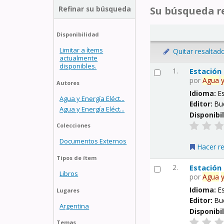
Refinar su búsqueda
Su búsqueda re
Disponibilidad
Limitar a ítems
Quitar resaltad
actualmente
disponibles.
1.
Estación
por
Agua
Autores
Idioma:
E
Agua y Energía Eléct...
Editor:
Bu
Agua y Energía Eléct...
Disponibi
Colecciones
Documentos Externos
Hacer r
Tipos de ítem
2.
Estación
Libros
por
Agua
Idioma:
E
Lugares
Editor:
Bu
Argentina
Disponibi
Temas