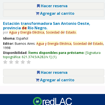
Hacer reserva
Agregar al carrito
Estación transformadora San Antonio Oeste,
provincia
de
Río Negro.
por
Agua
y
Energía
Eléctrica,
Sociedad
de
l
Estado
.
Idioma:
Español
Editor:
Buenos Aires:
Agua
y
Energía
Eléctrica,
Sociedad
de
l
Estado
,
1998
Disponibilidad:
Ítems disponibles para préstamo:
Signatura
topográfica:
621.374.5/A282/v.1
(1).
Hacer reserva
Agregar al carrito