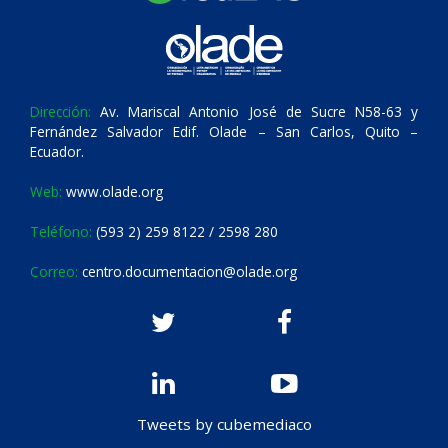
Dirección:
Av. Mariscal Antonio José de Sucre N58-63 y
Fernández Salvador Edif. Olade – San Carlos, Quito –
Ecuador.
Web:
www.olade.org
Teléfono:
(593 2) 259 8122 / 2598 280
Correo:
centro.documentacion@olade.org
Tweets by cubemediaco