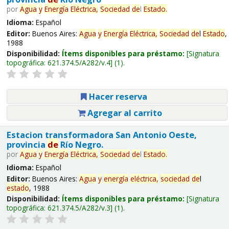
por
Agua
y
Energía
Eléctrica,
Sociedad
de
l
Estado
.
Idioma:
Español
Editor:
Buenos Aires:
Agua
y
Energía
Eléctrica,
Sociedad
de
l
Estado
,
1988
Disponibilidad:
Ítems disponibles para préstamo:
Signatura
topográfica:
621.374.5/A282/v.4
(1).
Hacer reserva
Agregar al carrito
Estacion transformadora San Antonio Oeste,
provincia
de
Río Negro.
por
Agua
y
Energía
Eléctrica,
Sociedad
de
l
Estado
.
Idioma:
Español
Editor:
Buenos Aires:
Agua
y
energía
eléctrica,
sociedad
de
l
estado
, 1988
Disponibilidad:
Ítems disponibles para préstamo:
Signatura
topográfica:
621.374.5/A282/v.3
(1).