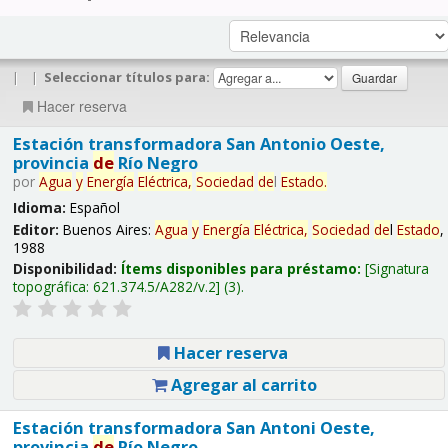
|
|
Seleccionar títulos para:
Hacer reserva
Estación transformadora San Antonio Oeste,
provincia
de
Río Negro
por
Agua
y
Energía
Eléctrica,
Sociedad
de
l
Estado
.
Idioma:
Español
Editor:
Buenos Aires:
Agua
y
Energía
Eléctrica,
Sociedad
de
l
Estado
,
1988
Disponibilidad:
Ítems disponibles para préstamo:
Signatura
topográfica:
621.374.5/A282/v.2
(3).
Hacer reserva
Agregar al carrito
Estación transformadora San Antoni Oeste,
provincia
de
Río Negro