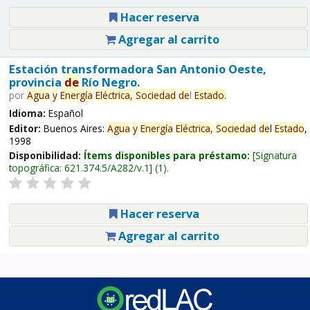
Hacer reserva
Agregar al carrito
Estación transformadora San Antonio Oeste,
provincia
de
Río Negro.
por
Agua
y
Energía
Eléctrica,
Sociedad
de
l
Estado
.
Idioma:
Español
Editor:
Buenos Aires:
Agua
y
Energía
Eléctrica,
Sociedad
de
l
Estado
,
1998
Disponibilidad:
Ítems disponibles para préstamo:
Signatura
topográfica:
621.374.5/A282/v.1
(1).
Hacer reserva
Agregar al carrito