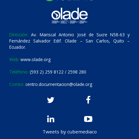
Dirección:
Av. Mariscal Antonio José de Sucre N58-63 y
Fernández Salvador Edif. Olade – San Carlos, Quito –
Ecuador.
Web:
www.olade.org
Teléfono:
(593 2) 259 8122 / 2598 280
Correo:
centro.documentacion@olade.org
Tweets by cubemediaco