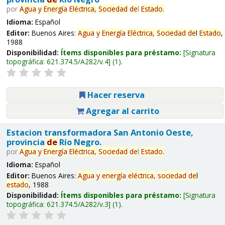
por
Agua
y
Energía
Eléctrica,
Sociedad
de
l
Estado
.
Idioma:
Español
Editor:
Buenos Aires:
Agua
y
Energía
Eléctrica,
Sociedad
de
l
Estado
,
1988
Disponibilidad:
Ítems disponibles para préstamo:
Signatura
topográfica:
621.374.5/A282/v.4
(1).
Hacer reserva
Agregar al carrito
Estacion transformadora San Antonio Oeste,
provincia
de
Río Negro.
por
Agua
y
Energía
Eléctrica,
Sociedad
de
l
Estado
.
Idioma:
Español
Editor:
Buenos Aires:
Agua
y
energía
eléctrica,
sociedad
de
l
estado
, 1988
Disponibilidad:
Ítems disponibles para préstamo:
Signatura
topográfica:
621.374.5/A282/v.3
(1).