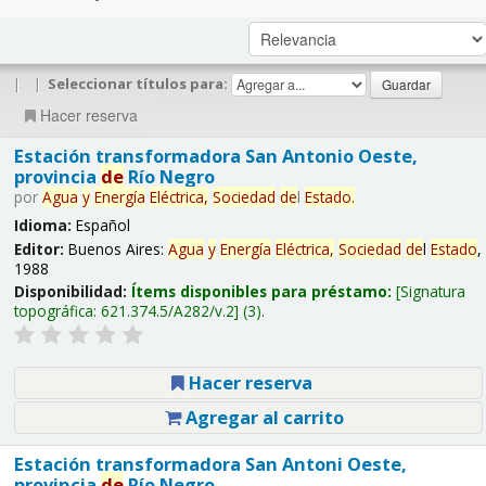
|
|
Seleccionar títulos para:
Hacer reserva
Estación transformadora San Antonio Oeste,
provincia
de
Río Negro
por
Agua
y
Energía
Eléctrica,
Sociedad
de
l
Estado
.
Idioma:
Español
Editor:
Buenos Aires:
Agua
y
Energía
Eléctrica,
Sociedad
de
l
Estado
,
1988
Disponibilidad:
Ítems disponibles para préstamo:
Signatura
topográfica:
621.374.5/A282/v.2
(3).
Hacer reserva
Agregar al carrito
Estación transformadora San Antoni Oeste,
provincia
de
Río Negro