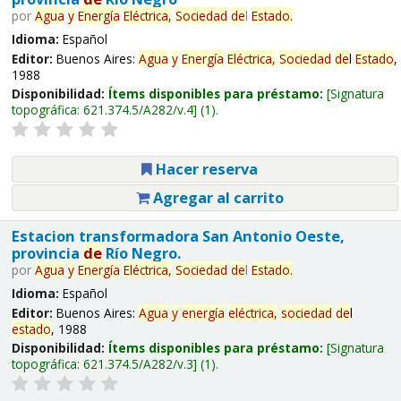
por
Agua
y
Energía
Eléctrica,
Sociedad
de
l
Estado
.
Idioma:
Español
Editor:
Buenos Aires:
Agua
y
Energía
Eléctrica,
Sociedad
de
l
Estado
,
1988
Disponibilidad:
Ítems disponibles para préstamo:
Signatura
topográfica:
621.374.5/A282/v.4
(1).
Hacer reserva
Agregar al carrito
Estacion transformadora San Antonio Oeste,
provincia
de
Río Negro.
por
Agua
y
Energía
Eléctrica,
Sociedad
de
l
Estado
.
Idioma:
Español
Editor:
Buenos Aires:
Agua
y
energía
eléctrica,
sociedad
de
l
estado
, 1988
Disponibilidad:
Ítems disponibles para préstamo:
Signatura
topográfica:
621.374.5/A282/v.3
(1).