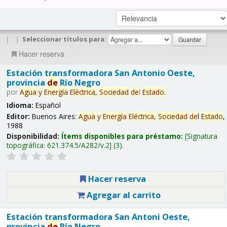
|
|
Seleccionar títulos para:
Hacer reserva
Estación transformadora San Antonio Oeste,
provincia
de
Río Negro
por
Agua
y
Energía
Eléctrica,
Sociedad
de
l
Estado
.
Idioma:
Español
Editor:
Buenos Aires:
Agua
y
Energía
Eléctrica,
Sociedad
de
l
Estado
,
1988
Disponibilidad:
Ítems disponibles para préstamo:
Signatura
topográfica:
621.374.5/A282/v.2
(3).
Hacer reserva
Agregar al carrito
Estación transformadora San Antoni Oeste,
provincia
de
Río Negro