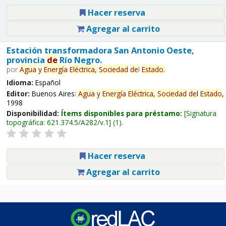
Hacer reserva
Agregar al carrito
Estación transformadora San Antonio Oeste,
provincia
de
Río Negro.
por
Agua
y
Energía
Eléctrica,
Sociedad
de
l
Estado
.
Idioma:
Español
Editor:
Buenos Aires:
Agua
y
Energía
Eléctrica,
Sociedad
de
l
Estado
,
1998
Disponibilidad:
Ítems disponibles para préstamo:
Signatura
topográfica:
621.374.5/A282/v.1
(1).
Hacer reserva
Agregar al carrito