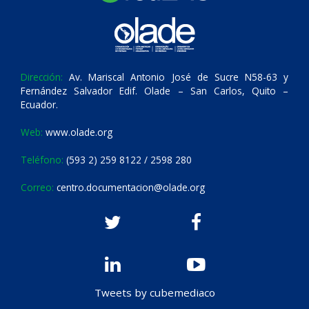
Dirección:
Av. Mariscal Antonio José de Sucre N58-63 y
Fernández Salvador Edif. Olade – San Carlos, Quito –
Ecuador.
Web:
www.olade.org
Teléfono:
(593 2) 259 8122 / 2598 280
Correo:
centro.documentacion@olade.org
Tweets by cubemediaco