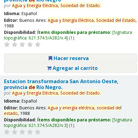
por
Agua
y
Energía
Eléctrica,
Sociedad
de
l
Estado
.
Idioma:
Español
Editor:
Buenos Aires:
Agua
y
Energía
Eléctrica,
Sociedad
de
l
Estado
,
1988
Disponibilidad:
Ítems disponibles para préstamo:
Signatura
topográfica:
621.374.5/A282/v.4
(1).
Hacer reserva
Agregar al carrito
Estacion transformadora San Antonio Oeste,
provincia
de
Río Negro.
por
Agua
y
Energía
Eléctrica,
Sociedad
de
l
Estado
.
Idioma:
Español
Editor:
Buenos Aires:
Agua
y
energía
eléctrica,
sociedad
de
l
estado
, 1988
Disponibilidad:
Ítems disponibles para préstamo:
Signatura
topográfica:
621.374.5/A282/v.3
(1).