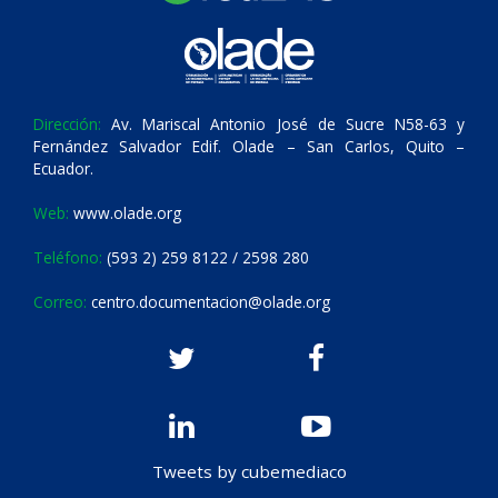
Dirección:
Av. Mariscal Antonio José de Sucre N58-63 y
Fernández Salvador Edif. Olade – San Carlos, Quito –
Ecuador.
Web:
www.olade.org
Teléfono:
(593 2) 259 8122 / 2598 280
Correo:
centro.documentacion@olade.org
Tweets by cubemediaco