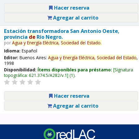
Hacer reserva
Agregar al carrito
Estación transformadora San Antonio Oeste,
provincia
de
Río Negro.
por
Agua
y
Energía
Eléctrica,
Sociedad
de
l
Estado
.
Idioma:
Español
Editor:
Buenos Aires:
Agua
y
Energía
Eléctrica,
Sociedad
de
l
Estado
,
1998
Disponibilidad:
Ítems disponibles para préstamo:
Signatura
topográfica:
621.374.5/A282/v.1
(1).
Hacer reserva
Agregar al carrito