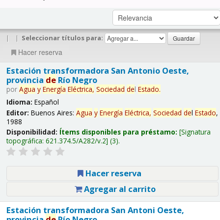
|
|
Seleccionar títulos para:
Hacer reserva
Estación transformadora San Antonio Oeste,
provincia
de
Río Negro
por
Agua
y
Energía
Eléctrica,
Sociedad
de
l
Estado
.
Idioma:
Español
Editor:
Buenos Aires:
Agua
y
Energía
Eléctrica,
Sociedad
de
l
Estado
,
1988
Disponibilidad:
Ítems disponibles para préstamo:
Signatura
topográfica:
621.374.5/A282/v.2
(3).
Hacer reserva
Agregar al carrito
Estación transformadora San Antoni Oeste,
provincia
de
Río Negro