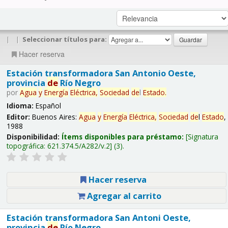
|
|
Seleccionar títulos para:
Hacer reserva
Estación transformadora San Antonio Oeste,
provincia
de
Río Negro
por
Agua
y
Energía
Eléctrica,
Sociedad
de
l
Estado
.
Idioma:
Español
Editor:
Buenos Aires:
Agua
y
Energía
Eléctrica,
Sociedad
de
l
Estado
,
1988
Disponibilidad:
Ítems disponibles para préstamo:
Signatura
topográfica:
621.374.5/A282/v.2
(3).
Hacer reserva
Agregar al carrito
Estación transformadora San Antoni Oeste,
provincia
de
Río Negro