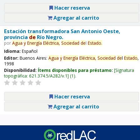
Hacer reserva
Agregar al carrito
Estación transformadora San Antonio Oeste,
provincia
de
Río Negro.
por
Agua
y
Energía
Eléctrica,
Sociedad
de
l
Estado
.
Idioma:
Español
Editor:
Buenos Aires:
Agua
y
Energía
Eléctrica,
Sociedad
de
l
Estado
,
1998
Disponibilidad:
Ítems disponibles para préstamo:
Signatura
topográfica:
621.374.5/A282/v.1
(1).
Hacer reserva
Agregar al carrito