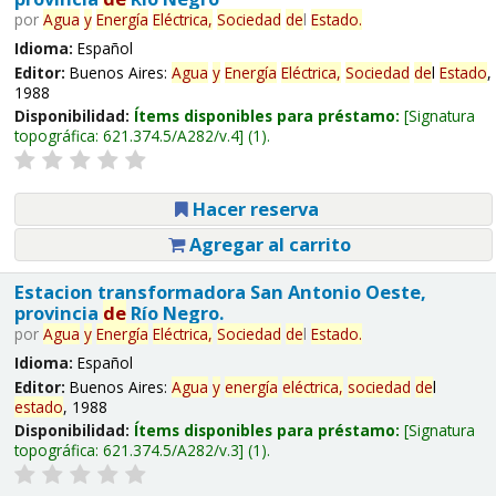
por
Agua
y
Energía
Eléctrica,
Sociedad
de
l
Estado
.
Idioma:
Español
Editor:
Buenos Aires:
Agua
y
Energía
Eléctrica,
Sociedad
de
l
Estado
,
1988
Disponibilidad:
Ítems disponibles para préstamo:
Signatura
topográfica:
621.374.5/A282/v.4
(1).
Hacer reserva
Agregar al carrito
Estacion transformadora San Antonio Oeste,
provincia
de
Río Negro.
por
Agua
y
Energía
Eléctrica,
Sociedad
de
l
Estado
.
Idioma:
Español
Editor:
Buenos Aires:
Agua
y
energía
eléctrica,
sociedad
de
l
estado
, 1988
Disponibilidad:
Ítems disponibles para préstamo:
Signatura
topográfica:
621.374.5/A282/v.3
(1).