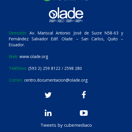
Dirección:
Av. Mariscal Antonio José de Sucre N58-63 y
Fernández Salvador Edif. Olade – San Carlos, Quito –
Ecuador.
Web:
www.olade.org
Teléfono:
(593 2) 259 8122 / 2598 280
Correo:
centro.documentacion@olade.org
Tweets by cubemediaco