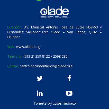
Dirección:
Av. Mariscal Antonio José de Sucre N58-63 y
Fernández Salvador Edif. Olade – San Carlos, Quito –
Ecuador.
Web:
www.olade.org
Teléfono:
(593 2) 259 8122 / 2598 280
Correo:
centro.documentacion@olade.org
Tweets by cubemediaco