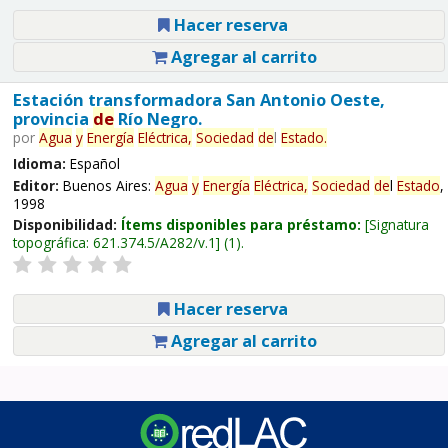
Hacer reserva
Agregar al carrito
Estación transformadora San Antonio Oeste,
provincia
de
Río Negro.
por
Agua
y
Energía
Eléctrica,
Sociedad
de
l
Estado
.
Idioma:
Español
Editor:
Buenos Aires:
Agua
y
Energía
Eléctrica,
Sociedad
de
l
Estado
,
1998
Disponibilidad:
Ítems disponibles para préstamo:
Signatura
topográfica:
621.374.5/A282/v.1
(1).
Hacer reserva
Agregar al carrito