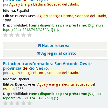
por
Agua
y
Energía
Eléctrica,
Sociedad
de
l
Estado
.
Idioma:
Español
Editor:
Buenos Aires:
Agua
y
Energía
Eléctrica,
Sociedad
de
l
Estado
,
1988
Disponibilidad:
Ítems disponibles para préstamo:
Signatura
topográfica:
621.374.5/A282/v.4
(1).
Hacer reserva
Agregar al carrito
Estacion transformadora San Antonio Oeste,
provincia
de
Río Negro.
por
Agua
y
Energía
Eléctrica,
Sociedad
de
l
Estado
.
Idioma:
Español
Editor:
Buenos Aires:
Agua
y
energía
eléctrica,
sociedad
de
l
estado
, 1988
Disponibilidad:
Ítems disponibles para préstamo:
Signatura
topográfica:
621.374.5/A282/v.3
(1).