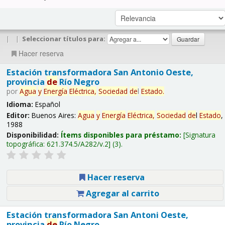
|
|
Seleccionar títulos para:
Hacer reserva
Estación transformadora San Antonio Oeste,
provincia
de
Río Negro
por
Agua
y
Energía
Eléctrica,
Sociedad
de
l
Estado
.
Idioma:
Español
Editor:
Buenos Aires:
Agua
y
Energía
Eléctrica,
Sociedad
de
l
Estado
,
1988
Disponibilidad:
Ítems disponibles para préstamo:
Signatura
topográfica:
621.374.5/A282/v.2
(3).
Hacer reserva
Agregar al carrito
Estación transformadora San Antoni Oeste,
provincia
de
Río Negro