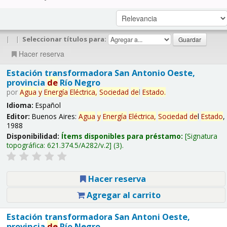
|
|
Seleccionar títulos para:
Hacer reserva
Estación transformadora San Antonio Oeste,
provincia
de
Río Negro
por
Agua
y
Energía
Eléctrica,
Sociedad
de
l
Estado
.
Idioma:
Español
Editor:
Buenos Aires:
Agua
y
Energía
Eléctrica,
Sociedad
de
l
Estado
,
1988
Disponibilidad:
Ítems disponibles para préstamo:
Signatura
topográfica:
621.374.5/A282/v.2
(3).
Hacer reserva
Agregar al carrito
Estación transformadora San Antoni Oeste,
provincia
de
Río Negro