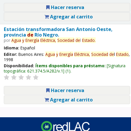
Hacer reserva
Agregar al carrito
Estación transformadora San Antonio Oeste,
provincia
de
Río Negro.
por
Agua
y
Energía
Eléctrica,
Sociedad
de
l
Estado
.
Idioma:
Español
Editor:
Buenos Aires:
Agua
y
Energía
Eléctrica,
Sociedad
de
l
Estado
,
1998
Disponibilidad:
Ítems disponibles para préstamo:
Signatura
topográfica:
621.374.5/A282/v.1
(1).
Hacer reserva
Agregar al carrito