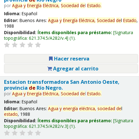
por
Agua
y
Energía
Eléctrica,
Sociedad
de
l
Estado
.
Idioma:
Español
Editor:
Buenos Aires:
Agua
y
Energía
Eléctrica,
Sociedad
de
l
Estado
,
1988
Disponibilidad:
Ítems disponibles para préstamo:
Signatura
topográfica:
621.374.5/A282/v.4
(1).
Hacer reserva
Agregar al carrito
Estacion transformadora San Antonio Oeste,
provincia
de
Río Negro.
por
Agua
y
Energía
Eléctrica,
Sociedad
de
l
Estado
.
Idioma:
Español
Editor:
Buenos Aires:
Agua
y
energía
eléctrica,
sociedad
de
l
estado
, 1988
Disponibilidad:
Ítems disponibles para préstamo:
Signatura
topográfica:
621.374.5/A282/v.3
(1).