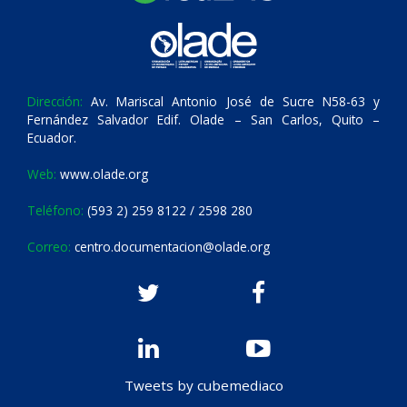
Dirección:
Av. Mariscal Antonio José de Sucre N58-63 y
Fernández Salvador Edif. Olade – San Carlos, Quito –
Ecuador.
Web:
www.olade.org
Teléfono:
(593 2) 259 8122 / 2598 280
Correo:
centro.documentacion@olade.org
Tweets by cubemediaco