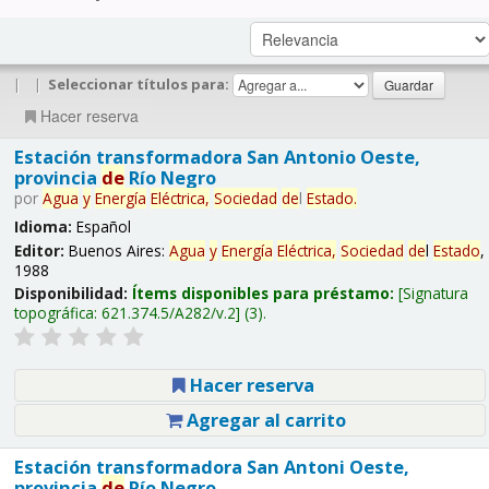
|
|
Seleccionar títulos para:
Hacer reserva
Estación transformadora San Antonio Oeste,
provincia
de
Río Negro
por
Agua
y
Energía
Eléctrica,
Sociedad
de
l
Estado
.
Idioma:
Español
Editor:
Buenos Aires:
Agua
y
Energía
Eléctrica,
Sociedad
de
l
Estado
,
1988
Disponibilidad:
Ítems disponibles para préstamo:
Signatura
topográfica:
621.374.5/A282/v.2
(3).
Hacer reserva
Agregar al carrito
Estación transformadora San Antoni Oeste,
provincia
de
Río Negro