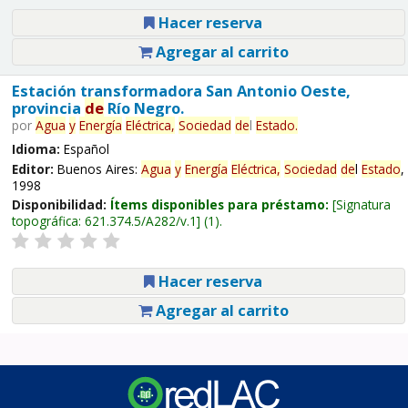
Hacer reserva
Agregar al carrito
Estación transformadora San Antonio Oeste,
provincia
de
Río Negro.
por
Agua
y
Energía
Eléctrica,
Sociedad
de
l
Estado
.
Idioma:
Español
Editor:
Buenos Aires:
Agua
y
Energía
Eléctrica,
Sociedad
de
l
Estado
,
1998
Disponibilidad:
Ítems disponibles para préstamo:
Signatura
topográfica:
621.374.5/A282/v.1
(1).
Hacer reserva
Agregar al carrito