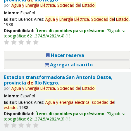
por
Agua
y
Energía
Eléctrica,
Sociedad
de
l
Estado
.
Idioma:
Español
Editor:
Buenos Aires:
Agua
y
Energía
Eléctrica,
Sociedad
de
l
Estado
,
1988
Disponibilidad:
Ítems disponibles para préstamo:
Signatura
topográfica:
621.374.5/A282/v.4
(1).
Hacer reserva
Agregar al carrito
Estacion transformadora San Antonio Oeste,
provincia
de
Río Negro.
por
Agua
y
Energía
Eléctrica,
Sociedad
de
l
Estado
.
Idioma:
Español
Editor:
Buenos Aires:
Agua
y
energía
eléctrica,
sociedad
de
l
estado
, 1988
Disponibilidad:
Ítems disponibles para préstamo:
Signatura
topográfica:
621.374.5/A282/v.3
(1).