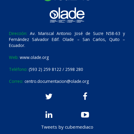
Dirección:
Av. Mariscal Antonio José de Sucre N58-63 y
Fernández Salvador Edif. Olade – San Carlos, Quito –
Ecuador.
Web:
www.olade.org
Teléfono:
(593 2) 259 8122 / 2598 280
Correo:
centro.documentacion@olade.org
Tweets by cubemediaco