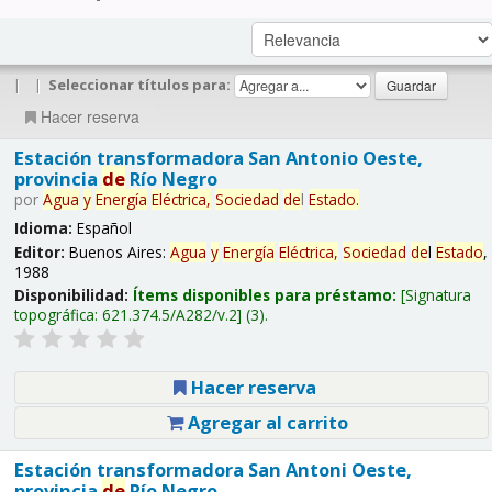
|
|
Seleccionar títulos para:
Hacer reserva
Estación transformadora San Antonio Oeste,
provincia
de
Río Negro
por
Agua
y
Energía
Eléctrica,
Sociedad
de
l
Estado
.
Idioma:
Español
Editor:
Buenos Aires:
Agua
y
Energía
Eléctrica,
Sociedad
de
l
Estado
,
1988
Disponibilidad:
Ítems disponibles para préstamo:
Signatura
topográfica:
621.374.5/A282/v.2
(3).
Hacer reserva
Agregar al carrito
Estación transformadora San Antoni Oeste,
provincia
de
Río Negro