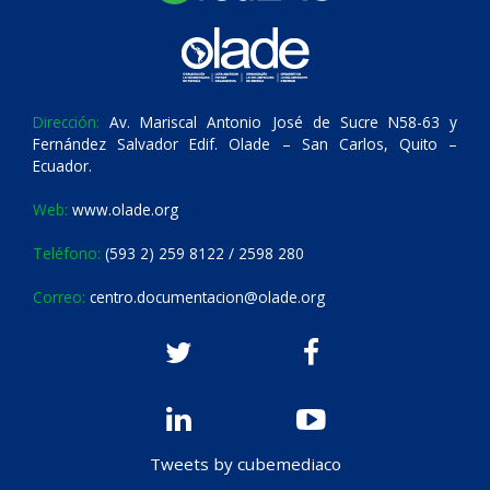
Dirección:
Av. Mariscal Antonio José de Sucre N58-63 y
Fernández Salvador Edif. Olade – San Carlos, Quito –
Ecuador.
Web:
www.olade.org
Teléfono:
(593 2) 259 8122 / 2598 280
Correo:
centro.documentacion@olade.org
Tweets by cubemediaco