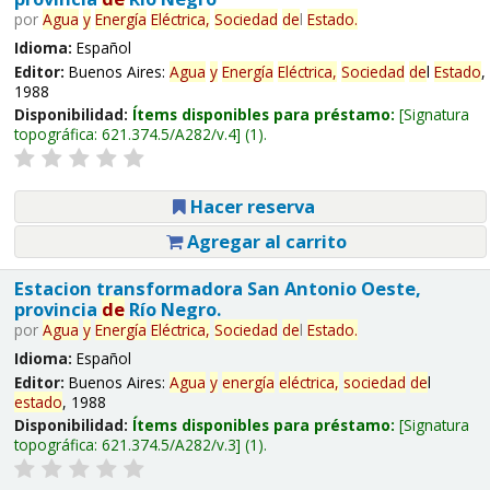
por
Agua
y
Energía
Eléctrica,
Sociedad
de
l
Estado
.
Idioma:
Español
Editor:
Buenos Aires:
Agua
y
Energía
Eléctrica,
Sociedad
de
l
Estado
,
1988
Disponibilidad:
Ítems disponibles para préstamo:
Signatura
topográfica:
621.374.5/A282/v.4
(1).
Hacer reserva
Agregar al carrito
Estacion transformadora San Antonio Oeste,
provincia
de
Río Negro.
por
Agua
y
Energía
Eléctrica,
Sociedad
de
l
Estado
.
Idioma:
Español
Editor:
Buenos Aires:
Agua
y
energía
eléctrica,
sociedad
de
l
estado
, 1988
Disponibilidad:
Ítems disponibles para préstamo:
Signatura
topográfica:
621.374.5/A282/v.3
(1).