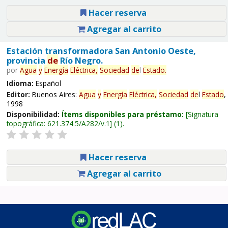
Hacer reserva
Agregar al carrito
Estación transformadora San Antonio Oeste,
provincia
de
Río Negro.
por
Agua
y
Energía
Eléctrica,
Sociedad
de
l
Estado
.
Idioma:
Español
Editor:
Buenos Aires:
Agua
y
Energía
Eléctrica,
Sociedad
de
l
Estado
,
1998
Disponibilidad:
Ítems disponibles para préstamo:
Signatura
topográfica:
621.374.5/A282/v.1
(1).
Hacer reserva
Agregar al carrito