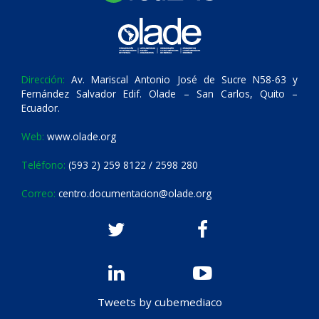
Dirección:
Av. Mariscal Antonio José de Sucre N58-63 y
Fernández Salvador Edif. Olade – San Carlos, Quito –
Ecuador.
Web:
www.olade.org
Teléfono:
(593 2) 259 8122 / 2598 280
Correo:
centro.documentacion@olade.org
Tweets by cubemediaco