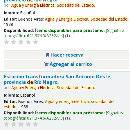
por
Agua
y
Energía
Eléctrica,
Sociedad
de
l
Estado
.
Idioma:
Español
Editor:
Buenos Aires:
Agua
y
Energía
Eléctrica,
Sociedad
de
l
Estado
,
1988
Disponibilidad:
Ítems disponibles para préstamo:
Signatura
topográfica:
621.374.5/A282/v.4
(1).
Hacer reserva
Agregar al carrito
Estacion transformadora San Antonio Oeste,
provincia
de
Río Negro.
por
Agua
y
Energía
Eléctrica,
Sociedad
de
l
Estado
.
Idioma:
Español
Editor:
Buenos Aires:
Agua
y
energía
eléctrica,
sociedad
de
l
estado
, 1988
Disponibilidad:
Ítems disponibles para préstamo:
Signatura
topográfica:
621.374.5/A282/v.3
(1).