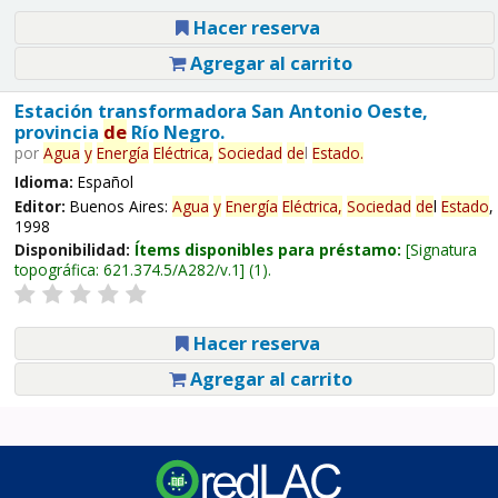
Hacer reserva
Agregar al carrito
Estación transformadora San Antonio Oeste,
provincia
de
Río Negro.
por
Agua
y
Energía
Eléctrica,
Sociedad
de
l
Estado
.
Idioma:
Español
Editor:
Buenos Aires:
Agua
y
Energía
Eléctrica,
Sociedad
de
l
Estado
,
1998
Disponibilidad:
Ítems disponibles para préstamo:
Signatura
topográfica:
621.374.5/A282/v.1
(1).
Hacer reserva
Agregar al carrito