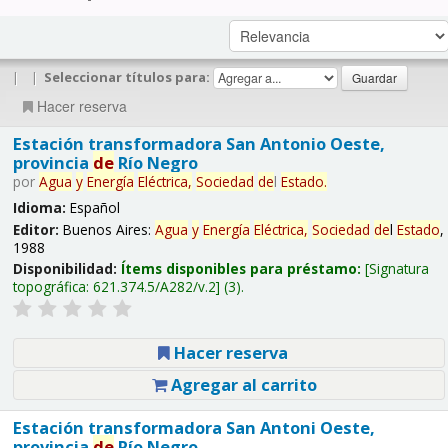
|
|
Seleccionar títulos para:
Hacer reserva
Estación transformadora San Antonio Oeste,
provincia
de
Río Negro
por
Agua
y
Energía
Eléctrica,
Sociedad
de
l
Estado
.
Idioma:
Español
Editor:
Buenos Aires:
Agua
y
Energía
Eléctrica,
Sociedad
de
l
Estado
,
1988
Disponibilidad:
Ítems disponibles para préstamo:
Signatura
topográfica:
621.374.5/A282/v.2
(3).
Hacer reserva
Agregar al carrito
Estación transformadora San Antoni Oeste,
provincia
de
Río Negro