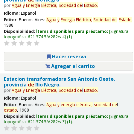
por
Agua
y
Energía
Eléctrica,
Sociedad
de
l
Estado
.
Idioma:
Español
Editor:
Buenos Aires:
Agua
y
Energía
Eléctrica,
Sociedad
de
l
Estado
,
1988
Disponibilidad:
Ítems disponibles para préstamo:
Signatura
topográfica:
621.374.5/A282/v.4
(1).
Hacer reserva
Agregar al carrito
Estacion transformadora San Antonio Oeste,
provincia
de
Río Negro.
por
Agua
y
Energía
Eléctrica,
Sociedad
de
l
Estado
.
Idioma:
Español
Editor:
Buenos Aires:
Agua
y
energía
eléctrica,
sociedad
de
l
estado
, 1988
Disponibilidad:
Ítems disponibles para préstamo:
Signatura
topográfica:
621.374.5/A282/v.3
(1).