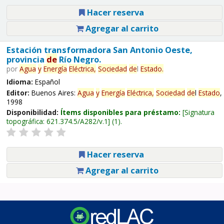
Hacer reserva
Agregar al carrito
Estación transformadora San Antonio Oeste,
provincia
de
Río Negro.
por
Agua
y
Energía
Eléctrica,
Sociedad
de
l
Estado
.
Idioma:
Español
Editor:
Buenos Aires:
Agua
y
Energía
Eléctrica,
Sociedad
de
l
Estado
,
1998
Disponibilidad:
Ítems disponibles para préstamo:
Signatura
topográfica:
621.374.5/A282/v.1
(1).
Hacer reserva
Agregar al carrito