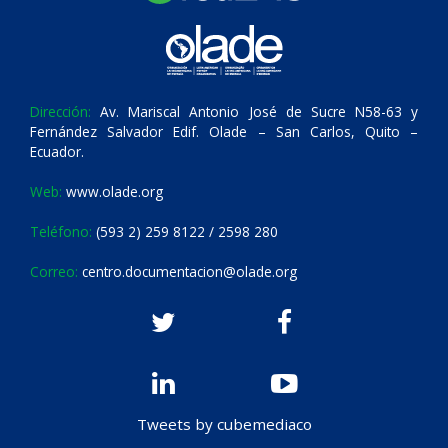
Dirección:
Av. Mariscal Antonio José de Sucre N58-63 y
Fernández Salvador Edif. Olade – San Carlos, Quito –
Ecuador.
Web:
www.olade.org
Teléfono:
(593 2) 259 8122 / 2598 280
Correo:
centro.documentacion@olade.org
Tweets by cubemediaco