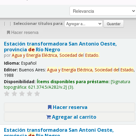
|
|
Seleccionar títulos para:
Hacer reserva
Estación transformadora San Antonio Oeste,
provincia
de
Río Negro
por
Agua
y
Energía
Eléctrica,
Sociedad
de
l
Estado
.
Idioma:
Español
Editor:
Buenos Aires:
Agua
y
Energía
Eléctrica,
Sociedad
de
l
Estado
,
1988
Disponibilidad:
Ítems disponibles para préstamo:
Signatura
topográfica:
621.374.5/A282/v.2
(3).
Hacer reserva
Agregar al carrito
Estación transformadora San Antoni Oeste,
provincia
de
Río Negro