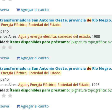
eserva
Agregar al carrito
 transformadora San Antonio Oeste, provincia
de
Río Negro
y
Energía
Eléctrica,
Sociedad
de
l
Estado
.
spañol
enos Aires:
Agua
y
energía
eléctrica,
sociedad
de
l
estado
, 1988
lidad:
Ítems disponibles para préstamo:
Signatura topográfica:
62
eserva
Agregar al carrito
 transformadora San Antonio Oeste, provincia
de
Río Negro
y
Energía
Eléctrica,
Sociedad
de
l
Estado
.
spañol
enos Aires:
Agua
y
Energía
Eléctrica,
Sociedad
de
l
Estado
, 1998
lidad:
Ítems disponibles para préstamo:
Signatura topográfica:
62
eserva
Agregar al carrito