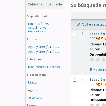
Refinar su búsqueda
Su búsqueda re
Disponibilidad
Limitar a ítems
Quitar resaltad
actualmente
disponibles.
1.
Estación
por
Agua
Autores
Idioma:
E
Agua y Energía Eléct...
Editor:
Bu
Agua y Energía Eléct...
Disponibi
Colecciones
Documentos Externos
Hacer r
Tipos de ítem
2.
Estación
Libros
por
Agua
Idioma:
E
Lugares
Editor:
Bu
Argentina
Disponibi
Temas