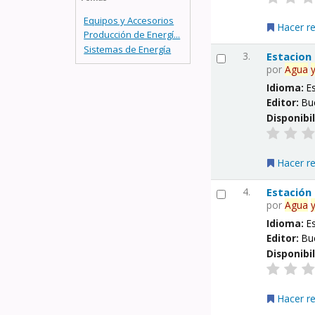
Equipos y Accesorios
Hacer r
Producción de Energí...
Sistemas de Energía
3.
Estacion
por
Agua
Idioma:
E
Editor:
Bu
Disponibi
Hacer r
4.
Estación
por
Agua
Idioma:
E
Editor:
Bu
Disponibi
Hacer r