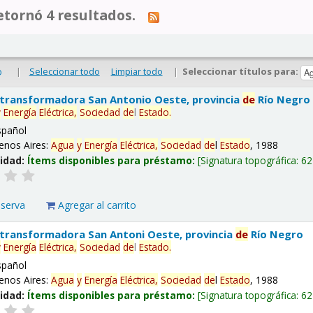
tornó 4 resultados.
|
Seleccionar todo
Limpiar todo
|
Seleccionar títulos para:
o
 transformadora San Antonio Oeste, provincia
de
Río Negro
y
Energía
Eléctrica,
Sociedad
de
l
Estado
.
spañol
enos Aires:
Agua
y
Energía
Eléctrica,
Sociedad
de
l
Estado
, 1988
lidad:
Ítems disponibles para préstamo:
Signatura topográfica:
62
eserva
Agregar al carrito
 transformadora San Antoni Oeste, provincia
de
Río Negro
y
Energía
Eléctrica,
Sociedad
de
l
Estado
.
spañol
enos Aires:
Agua
y
Energía
Eléctrica,
Sociedad
de
l
Estado
, 1988
lidad:
Ítems disponibles para préstamo:
Signatura topográfica:
62