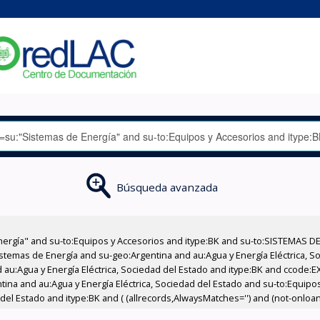
Búsqueda avanzada
nergía" and su-to:Equipos y Accesorios and itype:BK and su-to:SISTEMAS D
stemas de Energía and su-geo:Argentina and au:Agua y Energía Eléctrica, Soc
 au:Agua y Energía Eléctrica, Sociedad del Estado and itype:BK and ccode:E
ntina and au:Agua y Energía Eléctrica, Sociedad del Estado and su-to:Equipo
del Estado and itype:BK and ( (allrecords,AlwaysMatches='') and (not-onloan-