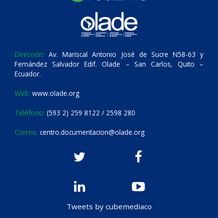
Dirección:
Av. Mariscal Antonio José de Sucre N58-63 y
Fernández Salvador Edif. Olade – San Carlos, Quito –
Ecuador.
Web:
www.olade.org
Teléfono:
(593 2) 259 8122 / 2598 280
Correo:
centro.documentacion@olade.org
Tweets by cubemediaco