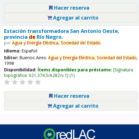
Hacer reserva
Agregar al carrito
Estación transformadora San Antonio Oeste,
provincia
de
Río Negro.
por
Agua
y
Energía
Eléctrica,
Sociedad
de
l
Estado
.
Idioma:
Español
Editor:
Buenos Aires:
Agua
y
Energía
Eléctrica,
Sociedad
de
l
Estado
,
1998
Disponibilidad:
Ítems disponibles para préstamo:
Signatura
topográfica:
621.374.5/A282/v.1
(1).
Hacer reserva
Agregar al carrito