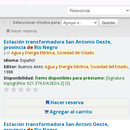
|
|
Seleccionar títulos para:
Hacer reserva
Estación transformadora San Antonio Oeste,
provincia
de
Río Negro
por
Agua
y
Energía
Eléctrica,
Sociedad
de
l
Estado
.
Idioma:
Español
Editor:
Buenos Aires:
Agua
y
Energía
Eléctrica,
Sociedad
de
l
Estado
,
1988
Disponibilidad:
Ítems disponibles para préstamo:
Signatura
topográfica:
621.374.5/A282/v.2
(3).
Hacer reserva
Agregar al carrito
Estación transformadora San Antoni Oeste,
provincia
de
Río Negro