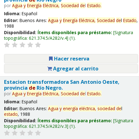
por
Agua
y
Energía
Eléctrica,
Sociedad
de
l
Estado
.
Idioma:
Español
Editor:
Buenos Aires:
Agua
y
Energía
Eléctrica,
Sociedad
de
l
Estado
,
1988
Disponibilidad:
Ítems disponibles para préstamo:
Signatura
topográfica:
621.374.5/A282/v.4
(1).
Hacer reserva
Agregar al carrito
Estacion transformadora San Antonio Oeste,
provincia
de
Río Negro.
por
Agua
y
Energía
Eléctrica,
Sociedad
de
l
Estado
.
Idioma:
Español
Editor:
Buenos Aires:
Agua
y
energía
eléctrica,
sociedad
de
l
estado
, 1988
Disponibilidad:
Ítems disponibles para préstamo:
Signatura
topográfica:
621.374.5/A282/v.3
(1).