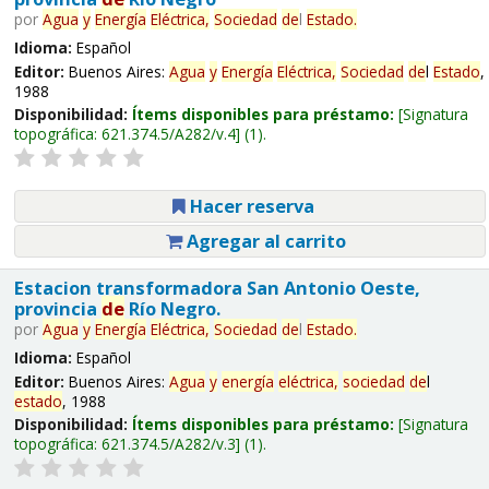
por
Agua
y
Energía
Eléctrica,
Sociedad
de
l
Estado
.
Idioma:
Español
Editor:
Buenos Aires:
Agua
y
Energía
Eléctrica,
Sociedad
de
l
Estado
,
1988
Disponibilidad:
Ítems disponibles para préstamo:
Signatura
topográfica:
621.374.5/A282/v.4
(1).
Hacer reserva
Agregar al carrito
Estacion transformadora San Antonio Oeste,
provincia
de
Río Negro.
por
Agua
y
Energía
Eléctrica,
Sociedad
de
l
Estado
.
Idioma:
Español
Editor:
Buenos Aires:
Agua
y
energía
eléctrica,
sociedad
de
l
estado
, 1988
Disponibilidad:
Ítems disponibles para préstamo:
Signatura
topográfica:
621.374.5/A282/v.3
(1).