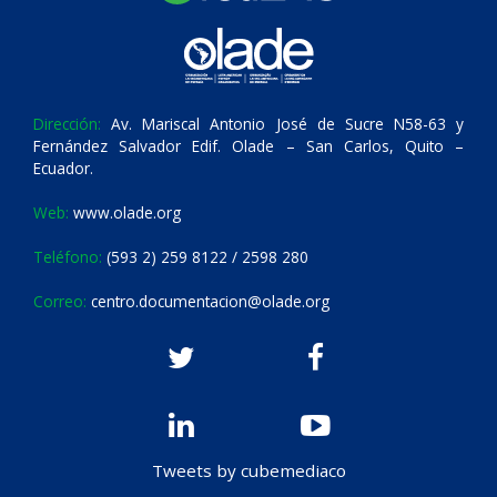
Dirección:
Av. Mariscal Antonio José de Sucre N58-63 y
Fernández Salvador Edif. Olade – San Carlos, Quito –
Ecuador.
Web:
www.olade.org
Teléfono:
(593 2) 259 8122 / 2598 280
Correo:
centro.documentacion@olade.org
Tweets by cubemediaco