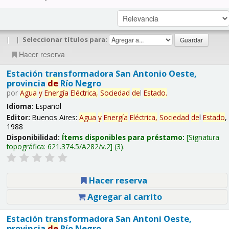
|
|
Seleccionar títulos para:
Hacer reserva
Estación transformadora San Antonio Oeste,
provincia
de
Río Negro
por
Agua
y
Energía
Eléctrica,
Sociedad
de
l
Estado
.
Idioma:
Español
Editor:
Buenos Aires:
Agua
y
Energía
Eléctrica,
Sociedad
de
l
Estado
,
1988
Disponibilidad:
Ítems disponibles para préstamo:
Signatura
topográfica:
621.374.5/A282/v.2
(3).
Hacer reserva
Agregar al carrito
Estación transformadora San Antoni Oeste,
provincia
de
Río Negro