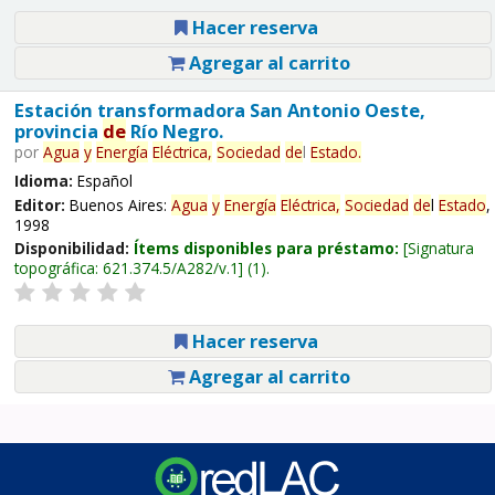
Hacer reserva
Agregar al carrito
Estación transformadora San Antonio Oeste,
provincia
de
Río Negro.
por
Agua
y
Energía
Eléctrica,
Sociedad
de
l
Estado
.
Idioma:
Español
Editor:
Buenos Aires:
Agua
y
Energía
Eléctrica,
Sociedad
de
l
Estado
,
1998
Disponibilidad:
Ítems disponibles para préstamo:
Signatura
topográfica:
621.374.5/A282/v.1
(1).
Hacer reserva
Agregar al carrito