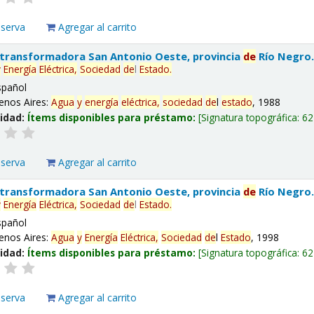
eserva
Agregar al carrito
 transformadora San Antonio Oeste, provincia
de
Río Negro
y
Energía
Eléctrica,
Sociedad
de
l
Estado
.
spañol
enos Aires:
Agua
y
energía
eléctrica,
sociedad
de
l
estado
, 1988
lidad:
Ítems disponibles para préstamo:
Signatura topográfica:
62
eserva
Agregar al carrito
 transformadora San Antonio Oeste, provincia
de
Río Negro
y
Energía
Eléctrica,
Sociedad
de
l
Estado
.
spañol
enos Aires:
Agua
y
Energía
Eléctrica,
Sociedad
de
l
Estado
, 1998
lidad:
Ítems disponibles para préstamo:
Signatura topográfica:
62
eserva
Agregar al carrito