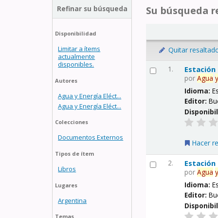
Refinar su búsqueda
Su búsqueda re
Disponibilidad
Limitar a ítems
Quitar resaltad
actualmente
disponibles.
1.
Estación
por
Agua
Autores
Idioma:
E
Agua y Energía Eléct...
Editor:
Bu
Agua y Energía Eléct...
Disponibi
Colecciones
Documentos Externos
Hacer r
Tipos de ítem
2.
Estación
Libros
por
Agua
Idioma:
E
Lugares
Editor:
Bu
Argentina
Disponibi
Temas