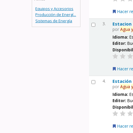
Equipos y Accesorios
Hacer r
Producción de Energí...
Sistemas de Energía
3.
Estacion
por
Agua
Idioma:
E
Editor:
Bu
Disponibi
Hacer r
4.
Estación
por
Agua
Idioma:
E
Editor:
Bu
Disponibi
Hacer r