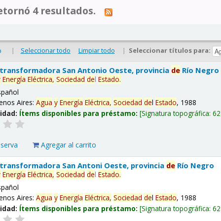
tornó 4 resultados.
|
Seleccionar todo
Limpiar todo
|
Seleccionar títulos para:
o
 transformadora San Antonio Oeste, provincia
de
Río Negro
y
Energía
Eléctrica,
Sociedad
de
l
Estado
.
spañol
enos Aires:
Agua
y
Energía
Eléctrica,
Sociedad
de
l
Estado
, 1988
lidad:
Ítems disponibles para préstamo:
Signatura topográfica:
62
eserva
Agregar al carrito
 transformadora San Antoni Oeste, provincia
de
Río Negro
y
Energía
Eléctrica,
Sociedad
de
l
Estado
.
spañol
enos Aires:
Agua
y
Energía
Eléctrica,
Sociedad
de
l
Estado
, 1988
lidad:
Ítems disponibles para préstamo:
Signatura topográfica:
62