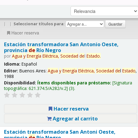
|
|
Seleccionar títulos para:
Hacer reserva
Estación transformadora San Antonio Oeste,
provincia
de
Río Negro
por
Agua
y
Energía
Eléctrica,
Sociedad
de
l
Estado
.
Idioma:
Español
Editor:
Buenos Aires:
Agua
y
Energía
Eléctrica,
Sociedad
de
l
Estado
,
1988
Disponibilidad:
Ítems disponibles para préstamo:
Signatura
topográfica:
621.374.5/A282/v.2
(3).
Hacer reserva
Agregar al carrito
Estación transformadora San Antoni Oeste,
provincia
de
Río Negro