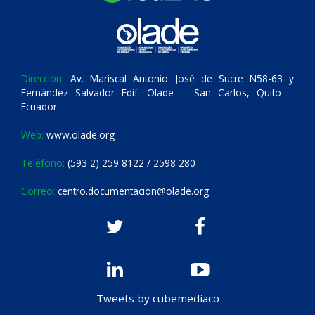
Dirección:
Av. Mariscal Antonio José de Sucre N58-63 y
Fernández Salvador Edif. Olade – San Carlos, Quito –
Ecuador.
Web:
www.olade.org
Teléfono:
(593 2) 259 8122 / 2598 280
Correo:
centro.documentacion@olade.org
Tweets by cubemediaco