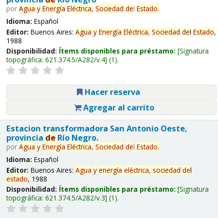
por
Agua
y
Energía
Eléctrica,
Sociedad
de
l
Estado
.
Idioma:
Español
Editor:
Buenos Aires:
Agua
y
Energía
Eléctrica,
Sociedad
de
l
Estado
,
1988
Disponibilidad:
Ítems disponibles para préstamo:
Signatura
topográfica:
621.374.5/A282/v.4
(1).
Hacer reserva
Agregar al carrito
Estacion transformadora San Antonio Oeste,
provincia
de
Río Negro.
por
Agua
y
Energía
Eléctrica,
Sociedad
de
l
Estado
.
Idioma:
Español
Editor:
Buenos Aires:
Agua
y
energía
eléctrica,
sociedad
de
l
estado
, 1988
Disponibilidad:
Ítems disponibles para préstamo:
Signatura
topográfica:
621.374.5/A282/v.3
(1).