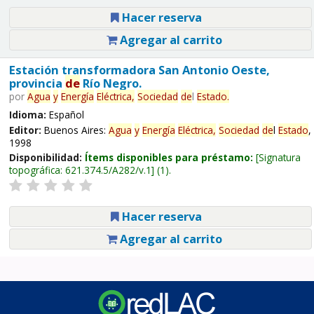
Hacer reserva
Agregar al carrito
Estación transformadora San Antonio Oeste,
provincia
de
Río Negro.
por
Agua
y
Energía
Eléctrica,
Sociedad
de
l
Estado
.
Idioma:
Español
Editor:
Buenos Aires:
Agua
y
Energía
Eléctrica,
Sociedad
de
l
Estado
,
1998
Disponibilidad:
Ítems disponibles para préstamo:
Signatura
topográfica:
621.374.5/A282/v.1
(1).
Hacer reserva
Agregar al carrito