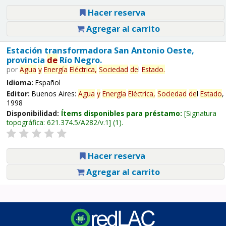
Hacer reserva
Agregar al carrito
Estación transformadora San Antonio Oeste,
provincia
de
Río Negro.
por
Agua
y
Energía
Eléctrica,
Sociedad
de
l
Estado
.
Idioma:
Español
Editor:
Buenos Aires:
Agua
y
Energía
Eléctrica,
Sociedad
de
l
Estado
,
1998
Disponibilidad:
Ítems disponibles para préstamo:
Signatura
topográfica:
621.374.5/A282/v.1
(1).
Hacer reserva
Agregar al carrito