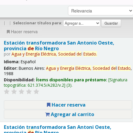
|
|
Seleccionar títulos para:
Hacer reserva
Estación transformadora San Antonio Oeste,
provincia
de
Río Negro
por
Agua
y
Energía
Eléctrica,
Sociedad
de
l
Estado
.
Idioma:
Español
Editor:
Buenos Aires:
Agua
y
Energía
Eléctrica,
Sociedad
de
l
Estado
,
1988
Disponibilidad:
Ítems disponibles para préstamo:
Signatura
topográfica:
621.374.5/A282/v.2
(3).
Hacer reserva
Agregar al carrito
Estación transformadora San Antoni Oeste,
provincia
de
Río Negro