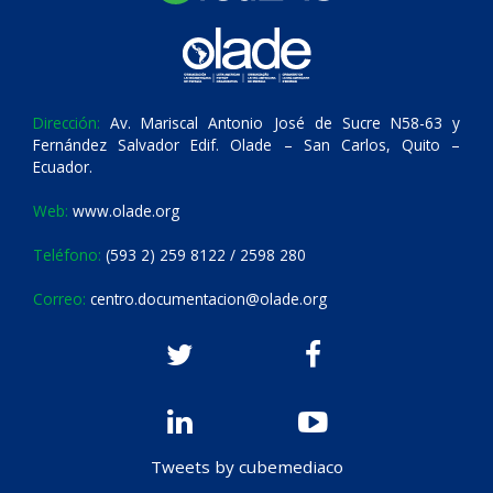
Dirección:
Av. Mariscal Antonio José de Sucre N58-63 y
Fernández Salvador Edif. Olade – San Carlos, Quito –
Ecuador.
Web:
www.olade.org
Teléfono:
(593 2) 259 8122 / 2598 280
Correo:
centro.documentacion@olade.org
Tweets by cubemediaco