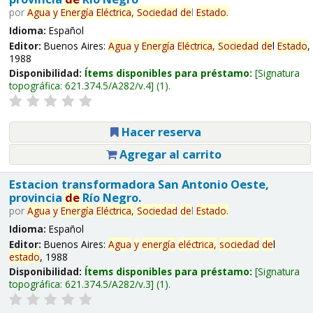
por
Agua
y
Energía
Eléctrica,
Sociedad
de
l
Estado
.
Idioma:
Español
Editor:
Buenos Aires:
Agua
y
Energía
Eléctrica,
Sociedad
de
l
Estado
,
1988
Disponibilidad:
Ítems disponibles para préstamo:
Signatura
topográfica:
621.374.5/A282/v.4
(1).
Hacer reserva
Agregar al carrito
Estacion transformadora San Antonio Oeste,
provincia
de
Río Negro.
por
Agua
y
Energía
Eléctrica,
Sociedad
de
l
Estado
.
Idioma:
Español
Editor:
Buenos Aires:
Agua
y
energía
eléctrica,
sociedad
de
l
estado
, 1988
Disponibilidad:
Ítems disponibles para préstamo:
Signatura
topográfica:
621.374.5/A282/v.3
(1).