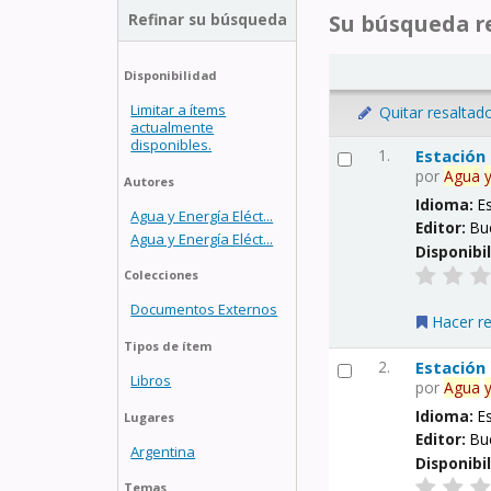
Refinar su búsqueda
Su búsqueda re
Disponibilidad
Limitar a ítems
Quitar resaltad
actualmente
disponibles.
1.
Estación
por
Agua
Autores
Idioma:
E
Agua y Energía Eléct...
Editor:
Bu
Agua y Energía Eléct...
Disponibi
Colecciones
Documentos Externos
Hacer r
Tipos de ítem
2.
Estación
Libros
por
Agua
Idioma:
E
Lugares
Editor:
Bu
Argentina
Disponibi
Temas