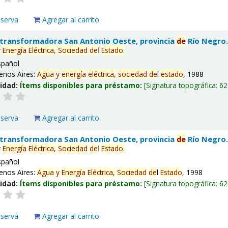
eserva
Agregar al carrito
 transformadora San Antonio Oeste, provincia
de
Río Negro
y
Energía
Eléctrica,
Sociedad
de
l
Estado
.
spañol
enos Aires:
Agua
y
energía
eléctrica,
sociedad
de
l
estado
, 1988
lidad:
Ítems disponibles para préstamo:
Signatura topográfica:
62
eserva
Agregar al carrito
 transformadora San Antonio Oeste, provincia
de
Río Negro
y
Energía
Eléctrica,
Sociedad
de
l
Estado
.
spañol
enos Aires:
Agua
y
Energía
Eléctrica,
Sociedad
de
l
Estado
, 1998
lidad:
Ítems disponibles para préstamo:
Signatura topográfica:
62
eserva
Agregar al carrito