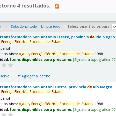
tornó 4 resultados.
|
Seleccionar todo
Limpiar todo
|
Seleccionar títulos para:
o
 transformadora San Antonio Oeste, provincia
de
Río Negro
y
Energía
Eléctrica,
Sociedad
de
l
Estado
.
spañol
enos Aires:
Agua
y
Energía
Eléctrica,
Sociedad
de
l
Estado
, 1988
lidad:
Ítems disponibles para préstamo:
Signatura topográfica:
62
eserva
Agregar al carrito
 transformadora San Antoni Oeste, provincia
de
Río Negro
y
Energía
Eléctrica,
Sociedad
de
l
Estado
.
spañol
enos Aires:
Agua
y
Energía
Eléctrica,
Sociedad
de
l
Estado
, 1988
lidad:
Ítems disponibles para préstamo:
Signatura topográfica:
62