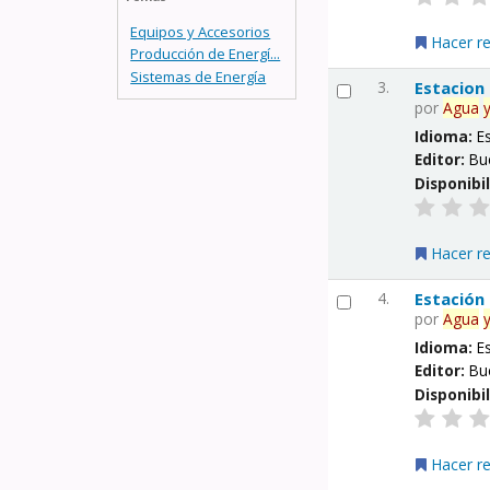
Equipos y Accesorios
Hacer r
Producción de Energí...
Sistemas de Energía
3.
Estacion
por
Agua
Idioma:
E
Editor:
Bu
Disponibi
Hacer r
4.
Estación
por
Agua
Idioma:
E
Editor:
Bu
Disponibi
Hacer r