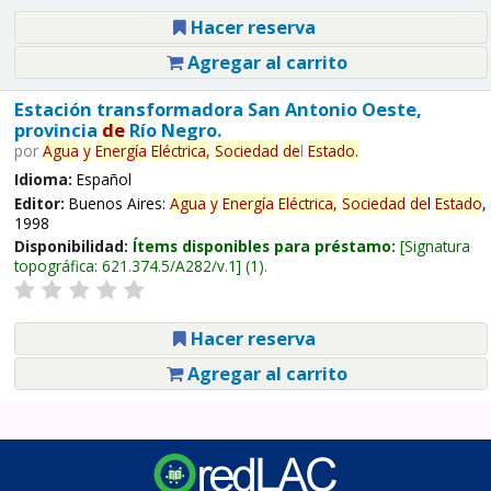
Hacer reserva
Agregar al carrito
Estación transformadora San Antonio Oeste,
provincia
de
Río Negro.
por
Agua
y
Energía
Eléctrica,
Sociedad
de
l
Estado
.
Idioma:
Español
Editor:
Buenos Aires:
Agua
y
Energía
Eléctrica,
Sociedad
de
l
Estado
,
1998
Disponibilidad:
Ítems disponibles para préstamo:
Signatura
topográfica:
621.374.5/A282/v.1
(1).
Hacer reserva
Agregar al carrito