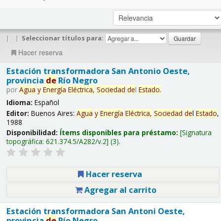
|
|
Seleccionar títulos para:
Hacer reserva
Estación transformadora San Antonio Oeste,
provincia
de
Río Negro
por
Agua
y
Energía
Eléctrica,
Sociedad
de
l
Estado
.
Idioma:
Español
Editor:
Buenos Aires:
Agua
y
Energía
Eléctrica,
Sociedad
de
l
Estado
,
1988
Disponibilidad:
Ítems disponibles para préstamo:
Signatura
topográfica:
621.374.5/A282/v.2
(3).
Hacer reserva
Agregar al carrito
Estación transformadora San Antoni Oeste,
provincia
de
Río Negro