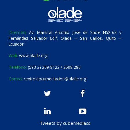
Dirección:
Av. Mariscal Antonio José de Sucre N58-63 y
Fernández Salvador Edif. Olade – San Carlos, Quito –
Ecuador.
Web:
www.olade.org
Teléfono:
(593 2) 259 8122 / 2598 280
Correo:
centro.documentacion@olade.org
Tweets by cubemediaco