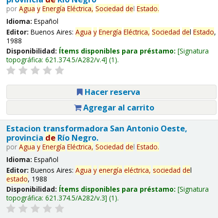
por
Agua
y
Energía
Eléctrica,
Sociedad
de
l
Estado
.
Idioma:
Español
Editor:
Buenos Aires:
Agua
y
Energía
Eléctrica,
Sociedad
de
l
Estado
,
1988
Disponibilidad:
Ítems disponibles para préstamo:
Signatura
topográfica:
621.374.5/A282/v.4
(1).
Hacer reserva
Agregar al carrito
Estacion transformadora San Antonio Oeste,
provincia
de
Río Negro.
por
Agua
y
Energía
Eléctrica,
Sociedad
de
l
Estado
.
Idioma:
Español
Editor:
Buenos Aires:
Agua
y
energía
eléctrica,
sociedad
de
l
estado
, 1988
Disponibilidad:
Ítems disponibles para préstamo:
Signatura
topográfica:
621.374.5/A282/v.3
(1).