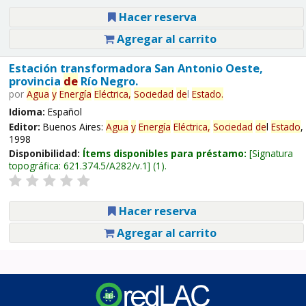
Hacer reserva
Agregar al carrito
Estación transformadora San Antonio Oeste,
provincia
de
Río Negro.
por
Agua
y
Energía
Eléctrica,
Sociedad
de
l
Estado
.
Idioma:
Español
Editor:
Buenos Aires:
Agua
y
Energía
Eléctrica,
Sociedad
de
l
Estado
,
1998
Disponibilidad:
Ítems disponibles para préstamo:
Signatura
topográfica:
621.374.5/A282/v.1
(1).
Hacer reserva
Agregar al carrito