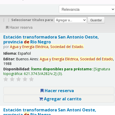
|
|
Seleccionar títulos para:
Hacer reserva
Estación transformadora San Antonio Oeste,
provincia
de
Río Negro
por
Agua
y
Energía
Eléctrica,
Sociedad
de
l
Estado
.
Idioma:
Español
Editor:
Buenos Aires:
Agua
y
Energía
Eléctrica,
Sociedad
de
l
Estado
,
1988
Disponibilidad:
Ítems disponibles para préstamo:
Signatura
topográfica:
621.374.5/A282/v.2
(3).
Hacer reserva
Agregar al carrito
Estación transformadora San Antoni Oeste,
provincia
de
Río Negro