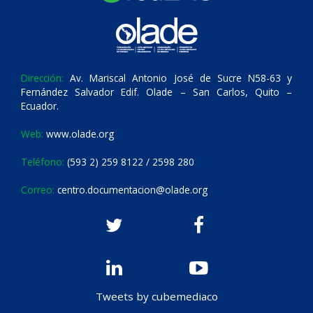
Dirección:
Av. Mariscal Antonio José de Sucre N58-63 y
Fernández Salvador Edif. Olade – San Carlos, Quito –
Ecuador.
Web:
www.olade.org
Teléfono:
(593 2) 259 8122 / 2598 280
Correo:
centro.documentacion@olade.org
Tweets by cubemediaco