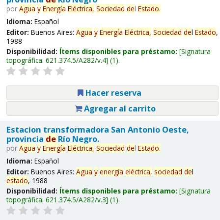
por
Agua
y
Energía
Eléctrica,
Sociedad
de
l
Estado
.
Idioma:
Español
Editor:
Buenos Aires:
Agua
y
Energía
Eléctrica,
Sociedad
de
l
Estado
,
1988
Disponibilidad:
Ítems disponibles para préstamo:
Signatura
topográfica:
621.374.5/A282/v.4
(1).
Hacer reserva
Agregar al carrito
Estacion transformadora San Antonio Oeste,
provincia
de
Río Negro.
por
Agua
y
Energía
Eléctrica,
Sociedad
de
l
Estado
.
Idioma:
Español
Editor:
Buenos Aires:
Agua
y
energía
eléctrica,
sociedad
de
l
estado
, 1988
Disponibilidad:
Ítems disponibles para préstamo:
Signatura
topográfica:
621.374.5/A282/v.3
(1).