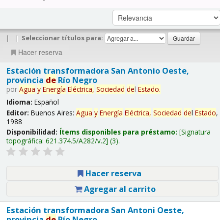
|
|
Seleccionar títulos para:
Hacer reserva
Estación transformadora San Antonio Oeste,
provincia
de
Río Negro
por
Agua
y
Energía
Eléctrica,
Sociedad
de
l
Estado
.
Idioma:
Español
Editor:
Buenos Aires:
Agua
y
Energía
Eléctrica,
Sociedad
de
l
Estado
,
1988
Disponibilidad:
Ítems disponibles para préstamo:
Signatura
topográfica:
621.374.5/A282/v.2
(3).
Hacer reserva
Agregar al carrito
Estación transformadora San Antoni Oeste,
provincia
de
Río Negro