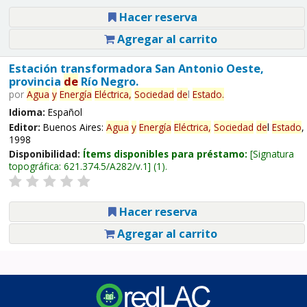
Hacer reserva
Agregar al carrito
Estación transformadora San Antonio Oeste,
provincia
de
Río Negro.
por
Agua
y
Energía
Eléctrica,
Sociedad
de
l
Estado
.
Idioma:
Español
Editor:
Buenos Aires:
Agua
y
Energía
Eléctrica,
Sociedad
de
l
Estado
,
1998
Disponibilidad:
Ítems disponibles para préstamo:
Signatura
topográfica:
621.374.5/A282/v.1
(1).
Hacer reserva
Agregar al carrito