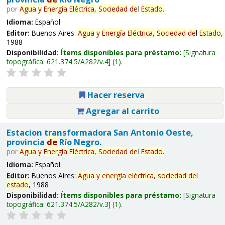
por
Agua
y
Energía
Eléctrica,
Sociedad
de
l
Estado
.
Idioma:
Español
Editor:
Buenos Aires:
Agua
y
Energía
Eléctrica,
Sociedad
de
l
Estado
,
1988
Disponibilidad:
Ítems disponibles para préstamo:
Signatura
topográfica:
621.374.5/A282/v.4
(1).
Hacer reserva
Agregar al carrito
Estacion transformadora San Antonio Oeste,
provincia
de
Río Negro.
por
Agua
y
Energía
Eléctrica,
Sociedad
de
l
Estado
.
Idioma:
Español
Editor:
Buenos Aires:
Agua
y
energía
eléctrica,
sociedad
de
l
estado
, 1988
Disponibilidad:
Ítems disponibles para préstamo:
Signatura
topográfica:
621.374.5/A282/v.3
(1).