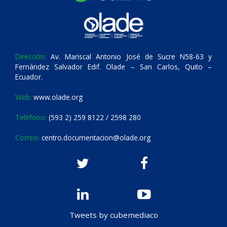
Dirección:
Av. Mariscal Antonio José de Sucre N58-63 y
Fernández Salvador Edif. Olade – San Carlos, Quito –
Ecuador.
Web:
www.olade.org
Teléfono:
(593 2) 259 8122 / 2598 280
Correo:
centro.documentacion@olade.org
Tweets by cubemediaco