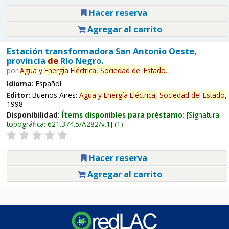
Hacer reserva
Agregar al carrito
Estación transformadora San Antonio Oeste,
provincia
de
Río Negro.
por
Agua
y
Energía
Eléctrica,
Sociedad
de
l
Estado
.
Idioma:
Español
Editor:
Buenos Aires:
Agua
y
Energía
Eléctrica,
Sociedad
de
l
Estado
,
1998
Disponibilidad:
Ítems disponibles para préstamo:
Signatura
topográfica:
621.374.5/A282/v.1
(1).
Hacer reserva
Agregar al carrito