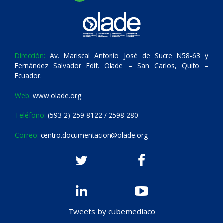
Dirección:
Av. Mariscal Antonio José de Sucre N58-63 y
Fernández Salvador Edif. Olade – San Carlos, Quito –
Ecuador.
Web:
www.olade.org
Teléfono:
(593 2) 259 8122 / 2598 280
Correo:
centro.documentacion@olade.org
Tweets by cubemediaco