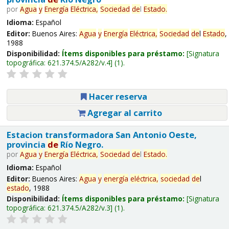
por
Agua
y
Energía
Eléctrica,
Sociedad
de
l
Estado
.
Idioma:
Español
Editor:
Buenos Aires:
Agua
y
Energía
Eléctrica,
Sociedad
de
l
Estado
,
1988
Disponibilidad:
Ítems disponibles para préstamo:
Signatura
topográfica:
621.374.5/A282/v.4
(1).
Hacer reserva
Agregar al carrito
Estacion transformadora San Antonio Oeste,
provincia
de
Río Negro.
por
Agua
y
Energía
Eléctrica,
Sociedad
de
l
Estado
.
Idioma:
Español
Editor:
Buenos Aires:
Agua
y
energía
eléctrica,
sociedad
de
l
estado
, 1988
Disponibilidad:
Ítems disponibles para préstamo:
Signatura
topográfica:
621.374.5/A282/v.3
(1).