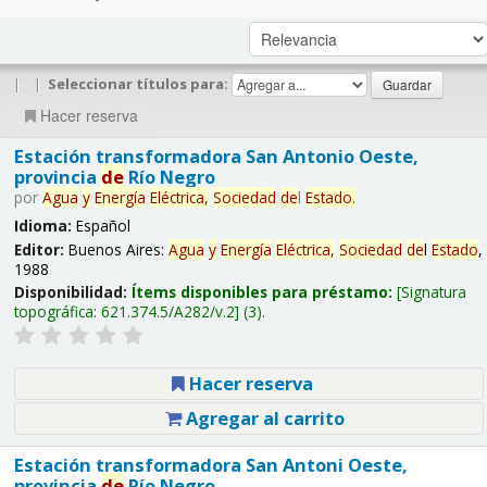
|
|
Seleccionar títulos para:
Hacer reserva
Estación transformadora San Antonio Oeste,
provincia
de
Río Negro
por
Agua
y
Energía
Eléctrica,
Sociedad
de
l
Estado
.
Idioma:
Español
Editor:
Buenos Aires:
Agua
y
Energía
Eléctrica,
Sociedad
de
l
Estado
,
1988
Disponibilidad:
Ítems disponibles para préstamo:
Signatura
topográfica:
621.374.5/A282/v.2
(3).
Hacer reserva
Agregar al carrito
Estación transformadora San Antoni Oeste,
provincia
de
Río Negro