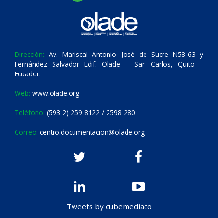
Dirección:
Av. Mariscal Antonio José de Sucre N58-63 y
Fernández Salvador Edif. Olade – San Carlos, Quito –
Ecuador.
Web:
www.olade.org
Teléfono:
(593 2) 259 8122 / 2598 280
Correo:
centro.documentacion@olade.org
Tweets by cubemediaco