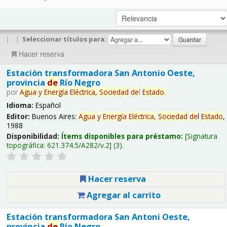
|
|
Seleccionar títulos para:
Hacer reserva
Estación transformadora San Antonio Oeste,
provincia
de
Río Negro
por
Agua
y
Energía
Eléctrica,
Sociedad
de
l
Estado
.
Idioma:
Español
Editor:
Buenos Aires:
Agua
y
Energía
Eléctrica,
Sociedad
de
l
Estado
,
1988
Disponibilidad:
Ítems disponibles para préstamo:
Signatura
topográfica:
621.374.5/A282/v.2
(3).
Hacer reserva
Agregar al carrito
Estación transformadora San Antoni Oeste,
provincia
de
Río Negro