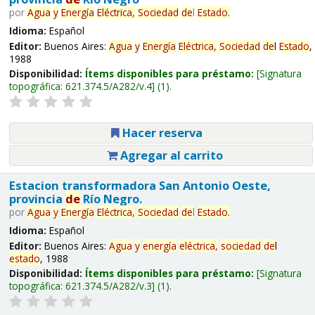
por
Agua
y
Energía
Eléctrica,
Sociedad
de
l
Estado
.
Idioma:
Español
Editor:
Buenos Aires:
Agua
y
Energía
Eléctrica,
Sociedad
de
l
Estado
,
1988
Disponibilidad:
Ítems disponibles para préstamo:
Signatura
topográfica:
621.374.5/A282/v.4
(1).
Hacer reserva
Agregar al carrito
Estacion transformadora San Antonio Oeste,
provincia
de
Río Negro.
por
Agua
y
Energía
Eléctrica,
Sociedad
de
l
Estado
.
Idioma:
Español
Editor:
Buenos Aires:
Agua
y
energía
eléctrica,
sociedad
de
l
estado
, 1988
Disponibilidad:
Ítems disponibles para préstamo:
Signatura
topográfica:
621.374.5/A282/v.3
(1).