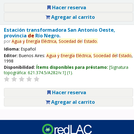
Hacer reserva
Agregar al carrito
Estación transformadora San Antonio Oeste,
provincia
de
Río Negro.
por
Agua
y
Energía
Eléctrica,
Sociedad
de
l
Estado
.
Idioma:
Español
Editor:
Buenos Aires:
Agua
y
Energía
Eléctrica,
Sociedad
de
l
Estado
,
1998
Disponibilidad:
Ítems disponibles para préstamo:
Signatura
topográfica:
621.374.5/A282/v.1
(1).
Hacer reserva
Agregar al carrito