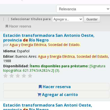
|
|
Seleccionar títulos para:
Hacer reserva
Estación transformadora San Antonio Oeste,
provincia
de
Río Negro
por
Agua
y
Energía
Eléctrica,
Sociedad
de
l
Estado
.
Idioma:
Español
Editor:
Buenos Aires:
Agua
y
Energía
Eléctrica,
Sociedad
de
l
Estado
,
1988
Disponibilidad:
Ítems disponibles para préstamo:
Signatura
topográfica:
621.374.5/A282/v.2
(3).
Hacer reserva
Agregar al carrito
Estación transformadora San Antoni Oeste,
provincia
de
Río Negro