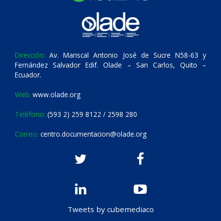
Dirección:
Av. Mariscal Antonio José de Sucre N58-63 y
Fernández Salvador Edif. Olade – San Carlos, Quito –
Ecuador.
Web:
www.olade.org
Teléfono:
(593 2) 259 8122 / 2598 280
Correo:
centro.documentacion@olade.org
Tweets by cubemediaco