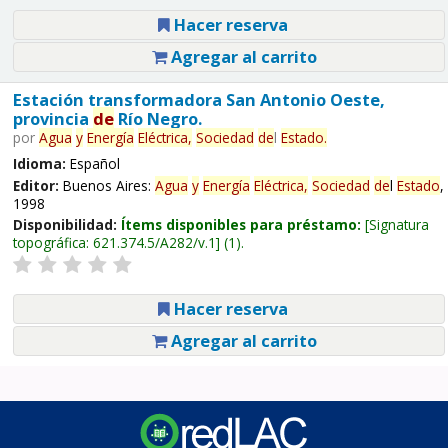
Hacer reserva
Agregar al carrito
Estación transformadora San Antonio Oeste,
provincia
de
Río Negro.
por
Agua
y
Energía
Eléctrica,
Sociedad
de
l
Estado
.
Idioma:
Español
Editor:
Buenos Aires:
Agua
y
Energía
Eléctrica,
Sociedad
de
l
Estado
,
1998
Disponibilidad:
Ítems disponibles para préstamo:
Signatura
topográfica:
621.374.5/A282/v.1
(1).
Hacer reserva
Agregar al carrito