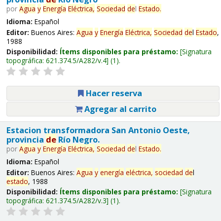
por
Agua
y
Energía
Eléctrica,
Sociedad
de
l
Estado
.
Idioma:
Español
Editor:
Buenos Aires:
Agua
y
Energía
Eléctrica,
Sociedad
de
l
Estado
,
1988
Disponibilidad:
Ítems disponibles para préstamo:
Signatura
topográfica:
621.374.5/A282/v.4
(1).
Hacer reserva
Agregar al carrito
Estacion transformadora San Antonio Oeste,
provincia
de
Río Negro.
por
Agua
y
Energía
Eléctrica,
Sociedad
de
l
Estado
.
Idioma:
Español
Editor:
Buenos Aires:
Agua
y
energía
eléctrica,
sociedad
de
l
estado
, 1988
Disponibilidad:
Ítems disponibles para préstamo:
Signatura
topográfica:
621.374.5/A282/v.3
(1).