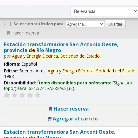
|
|
Seleccionar títulos para:
Hacer reserva
Estación transformadora San Antonio Oeste,
provincia
de
Río Negro
por
Agua
y
Energía
Eléctrica,
Sociedad
de
l
Estado
.
Idioma:
Español
Editor:
Buenos Aires:
Agua
y
Energía
Eléctrica,
Sociedad
de
l
Estado
,
1988
Disponibilidad:
Ítems disponibles para préstamo:
Signatura
topográfica:
621.374.5/A282/v.2
(3).
Hacer reserva
Agregar al carrito
Estación transformadora San Antoni Oeste,
provincia
de
Río Negro