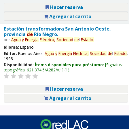
Hacer reserva
Agregar al carrito
Estación transformadora San Antonio Oeste,
provincia
de
Río Negro.
por
Agua
y
Energía
Eléctrica,
Sociedad
de
l
Estado
.
Idioma:
Español
Editor:
Buenos Aires:
Agua
y
Energía
Eléctrica,
Sociedad
de
l
Estado
,
1998
Disponibilidad:
Ítems disponibles para préstamo:
Signatura
topográfica:
621.374.5/A282/v.1
(1).
Hacer reserva
Agregar al carrito