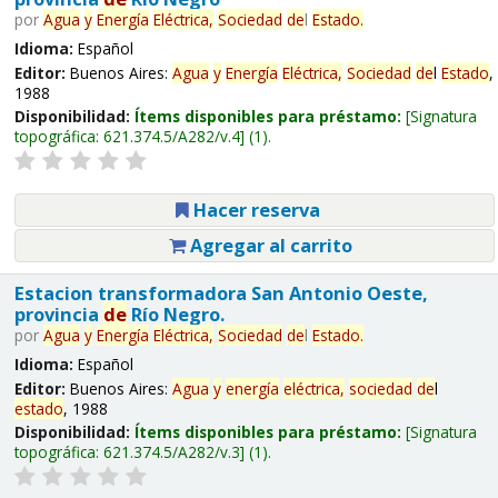
por
Agua
y
Energía
Eléctrica,
Sociedad
de
l
Estado
.
Idioma:
Español
Editor:
Buenos Aires:
Agua
y
Energía
Eléctrica,
Sociedad
de
l
Estado
,
1988
Disponibilidad:
Ítems disponibles para préstamo:
Signatura
topográfica:
621.374.5/A282/v.4
(1).
Hacer reserva
Agregar al carrito
Estacion transformadora San Antonio Oeste,
provincia
de
Río Negro.
por
Agua
y
Energía
Eléctrica,
Sociedad
de
l
Estado
.
Idioma:
Español
Editor:
Buenos Aires:
Agua
y
energía
eléctrica,
sociedad
de
l
estado
, 1988
Disponibilidad:
Ítems disponibles para préstamo:
Signatura
topográfica:
621.374.5/A282/v.3
(1).