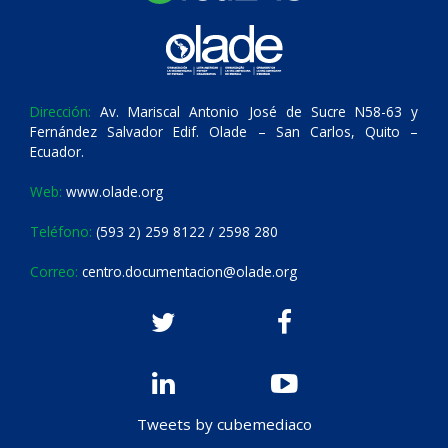
Dirección:
Av. Mariscal Antonio José de Sucre N58-63 y
Fernández Salvador Edif. Olade – San Carlos, Quito –
Ecuador.
Web:
www.olade.org
Teléfono:
(593 2) 259 8122 / 2598 280
Correo:
centro.documentacion@olade.org
Tweets by cubemediaco