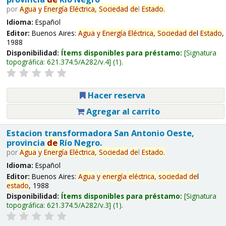
por
Agua
y
Energía
Eléctrica,
Sociedad
de
l
Estado
.
Idioma:
Español
Editor:
Buenos Aires:
Agua
y
Energía
Eléctrica,
Sociedad
de
l
Estado
,
1988
Disponibilidad:
Ítems disponibles para préstamo:
Signatura
topográfica:
621.374.5/A282/v.4
(1).
Hacer reserva
Agregar al carrito
Estacion transformadora San Antonio Oeste,
provincia
de
Río Negro.
por
Agua
y
Energía
Eléctrica,
Sociedad
de
l
Estado
.
Idioma:
Español
Editor:
Buenos Aires:
Agua
y
energía
eléctrica,
sociedad
de
l
estado
, 1988
Disponibilidad:
Ítems disponibles para préstamo:
Signatura
topográfica:
621.374.5/A282/v.3
(1).