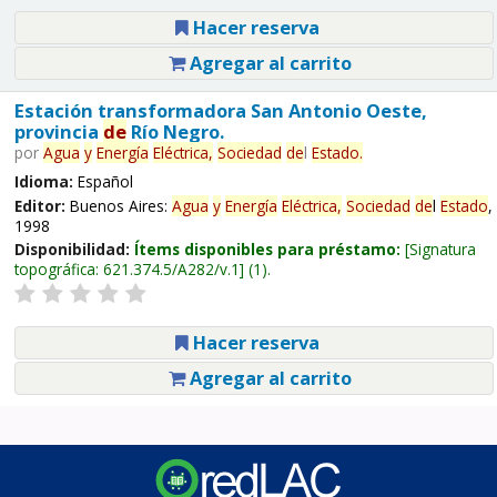
Hacer reserva
Agregar al carrito
Estación transformadora San Antonio Oeste,
provincia
de
Río Negro.
por
Agua
y
Energía
Eléctrica,
Sociedad
de
l
Estado
.
Idioma:
Español
Editor:
Buenos Aires:
Agua
y
Energía
Eléctrica,
Sociedad
de
l
Estado
,
1998
Disponibilidad:
Ítems disponibles para préstamo:
Signatura
topográfica:
621.374.5/A282/v.1
(1).
Hacer reserva
Agregar al carrito