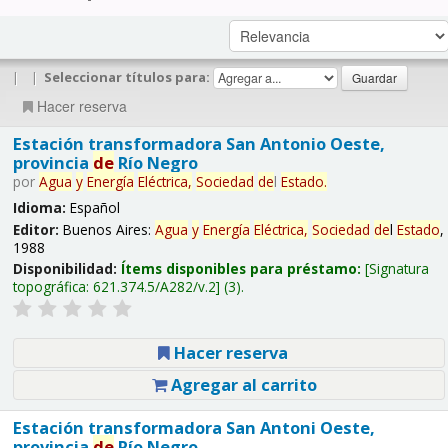
|
|
Seleccionar títulos para:
Hacer reserva
Estación transformadora San Antonio Oeste,
provincia
de
Río Negro
por
Agua
y
Energía
Eléctrica,
Sociedad
de
l
Estado
.
Idioma:
Español
Editor:
Buenos Aires:
Agua
y
Energía
Eléctrica,
Sociedad
de
l
Estado
,
1988
Disponibilidad:
Ítems disponibles para préstamo:
Signatura
topográfica:
621.374.5/A282/v.2
(3).
Hacer reserva
Agregar al carrito
Estación transformadora San Antoni Oeste,
provincia
de
Río Negro