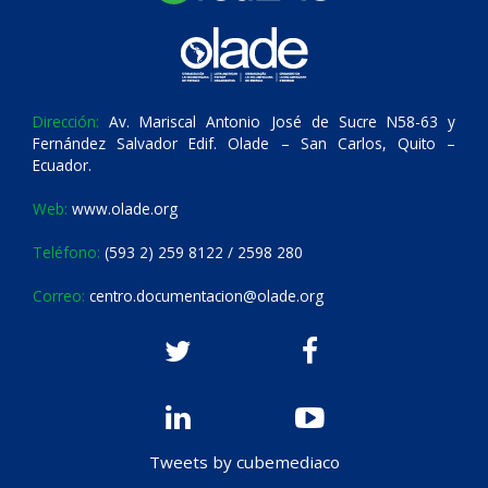
Dirección:
Av. Mariscal Antonio José de Sucre N58-63 y
Fernández Salvador Edif. Olade – San Carlos, Quito –
Ecuador.
Web:
www.olade.org
Teléfono:
(593 2) 259 8122 / 2598 280
Correo:
centro.documentacion@olade.org
Tweets by cubemediaco